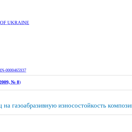
 OF UKRAINE
UJRN-0000465937
2009, № 8
)
 на газоабразивную износостойкость компози