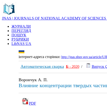
JNAS | JOURNALS OF NATIONAL ACADEMY OF SCIENCES
ЖУРНАЛИ
ПЕРЕГЛЯД
ПОШУК
РУБРИКИ
LibNAS UA
інтернет-адреса сторінки:
http://jnas.nbuv.gov.ua/article/
Автоматическая сварка
Б
- 2020
/
Випуск (
Ворончук А. П.
Влияние концентрации твердых частиц
PDF