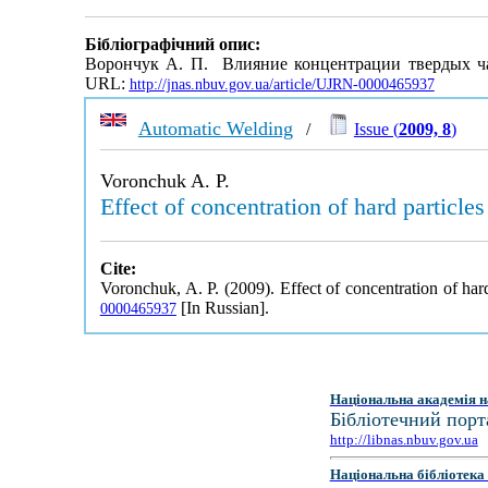
Бібліографічний опис:
Ворончук А. П. Влияние концентрации твердых ча
URL:
http://jnas.nbuv.gov.ua/article/UJRN-0000465937
Automatic Welding
/
Issue (
2009, 8
)
Voronchuk A. P.
Effect of concentration of hard particle
Cite:
Voronchuk, A. P. (2009). Effect of concentration of har
[In Russian].
0000465937
Національна академія н
Бібліотечний порт
http://libnas.nbuv.gov.ua
Національна бібліотека 