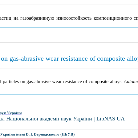
стиц на газоабразивную износостойкость композиционного с
s on gas-abrasive wear resistance of composite allo
d particles on gas-abrasive wear resistance of composite alloys.
Automa
аук України
ал Національної академії наук України | LibNAS UA
України імені В. І. Вернадського (НБУВ)