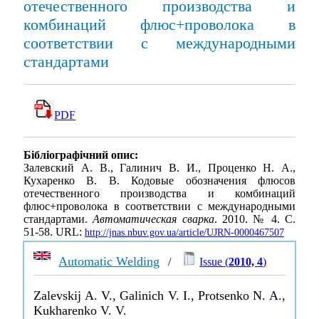
отечественного производства и
комбинаций флюс+проволока в
соответствии с международными
стандартами
PDF
Бібліографічний опис:
Залевский А. В., Галинич В. И., Проценко Н. А.,
Кухаренко В. В. Кодовые обозначения флюсов
отечественного производства и комбинаций
флюс+проволока в соответствии с международными
стандартами.
Автоматическая сварка
. 2010. № 4. С.
51-58. URL:
http://jnas.nbuv.gov.ua/article/UJRN-0000467507
Automatic Welding
/
Issue (
2010, 4
)
Zalevskij A. V., Galinich V. I., Protsenko N. A.,
Kukharenko V. V.