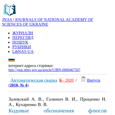
JNAS | JOURNALS OF NATIONAL ACADEMY OF
SCIENCES OF UKRAINE
ЖУРНАЛИ
ПЕРЕГЛЯД
ПОШУК
РУБРИКИ
LibNAS UA
інтернет-адреса сторінки:
http://jnas.nbuv.gov.ua/article/UJRN-0000467507
Автоматическая сварка
Б
- 2020
/
Випуск
(
2010, № 4
)
Залевский А. В., Галинич В. И., Проценко Н.
А., Кухаренко В. В.
Кодовые обозначения флюсов