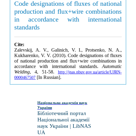
Code designations of fluxes of national
production and flux+wire combinations
in accordance with international
standards
Cite:
Zalevskij, A. V., Galinich, V. I., Protsenko, N. A.,
Kukharenko, V. V. (2010). Code designations of fluxes
of national production and flux+wire combinations in
accordance with international standards.
Automatic
Welding
, 4, 51-58.
http://jnas.nbuv.gov.ua/article/UJRN-
[In Russian].
0000467507
Національна академія наук
України
Бібліотечний портал
Національної академії
наук України | LibNAS
UA