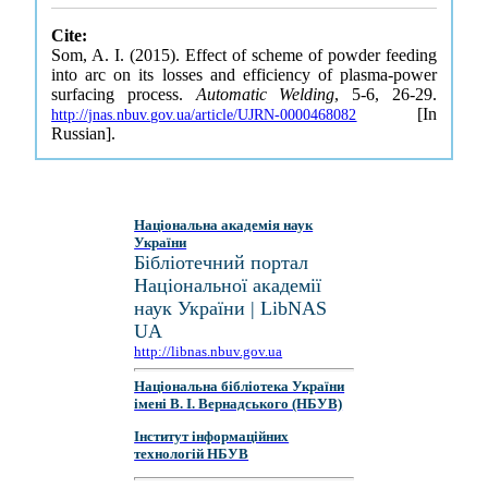
Cite:
Som, A. I. (2015). Effect of scheme of powder feeding
into arc on its losses and efficiency of plasma-power
surfacing process.
Automatic Welding
, 5-6, 26-29.
[In
http://jnas.nbuv.gov.ua/article/UJRN-0000468082
Russian].
Національна академія наук
України
Бібліотечний портал
Національної академії
наук України | LibNAS
UA
http://libnas.nbuv.gov.ua
Національна бібліотека України
імені В. І. Вернадського (НБУВ)
Інститут інформаційних
технологій НБУВ