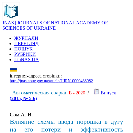
JNAS | JOURNALS OF NATIONAL ACADEMY OF
SCIENCES OF UKRAINE
ЖУРНАЛИ
ПЕРЕГЛЯД
ПОШУК
РУБРИКИ
LibNAS UA
інтернет-адреса сторінки:
http://jnas.nbuv.gov.ua/article/UJRN-0000468082
Автоматическая сварка
Б
- 2020
/
Випуск
(
2015, № 5-6
)
Сом А. И.
Влияние схемы ввода порошка в дугу
на его потери и эффективность