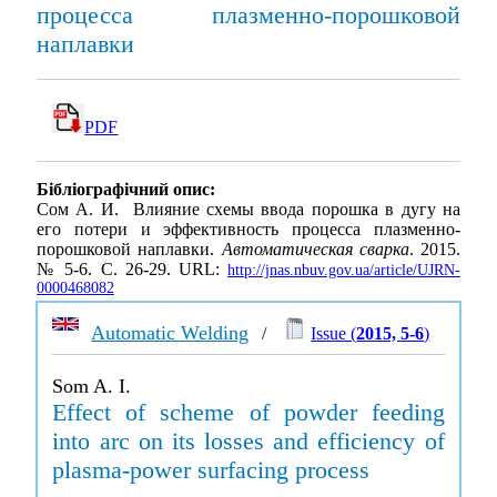
процесса плазменно-порошковой
наплавки
PDF
Бібліографічний опис:
Сом А. И. Влияние схемы ввода порошка в дугу на
его потери и эффективность процесса плазменно-
порошковой наплавки.
Автоматическая сварка
. 2015.
№ 5-6. С. 26-29. URL:
http://jnas.nbuv.gov.ua/article/UJRN-
0000468082
Automatic Welding
/
Issue (
2015, 5-6
)
Som A. I.
Effect of scheme of powder feeding
into arc on its losses and efficiency of
plasma-power surfacing process