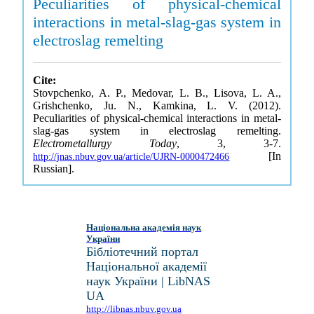
Peculiarities of physical-chemical
interactions in metal-slag-gas system in
electroslag remelting
Cite:
Stovpchenko, A. P., Medovar, L. B., Lisova, L. A.,
Grishchenko, Ju. N., Kamkina, L. V. (2012).
Peculiarities of physical-chemical interactions in metal-
slag-gas system in electroslag remelting.
Electrometallurgy Today
, 3, 3-7.
[In
http://jnas.nbuv.gov.ua/article/UJRN-0000472466
Russian].
Національна академія наук
України
Бібліотечний портал
Національної академії
наук України | LibNAS
UA
http://libnas.nbuv.gov.ua