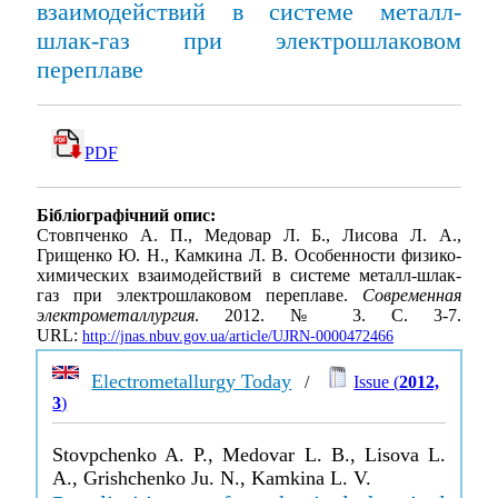
взаимодействий в системе металл-
шлак-газ при электрошлаковом
переплаве
PDF
Бібліографічний опис:
Стовпченко А. П., Медовар Л. Б., Лисова Л. А.,
Грищенко Ю. Н., Камкина Л. В. Особенности физико-
химических взаимодействий в системе металл-шлак-
газ при электрошлаковом переплаве.
Современная
электрометаллургия
. 2012. № 3. С. 3-7.
URL:
http://jnas.nbuv.gov.ua/article/UJRN-0000472466
Electrometallurgy Today
/
Issue (
2012,
3
)
Stovpchenko A. P., Medovar L. B., Lisova L.
A., Grishchenko Ju. N., Kamkina L. V.