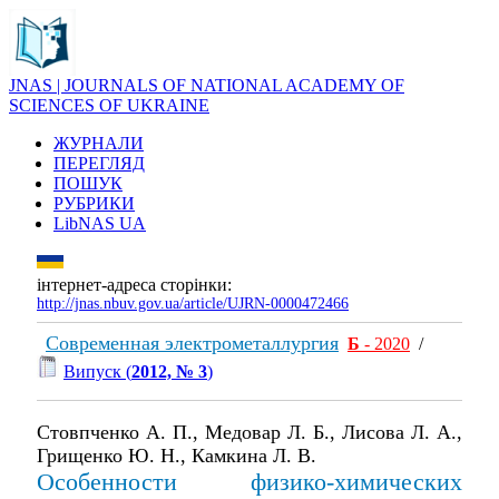
JNAS | JOURNALS OF NATIONAL ACADEMY OF
SCIENCES OF UKRAINE
ЖУРНАЛИ
ПЕРЕГЛЯД
ПОШУК
РУБРИКИ
LibNAS UA
інтернет-адреса сторінки:
http://jnas.nbuv.gov.ua/article/UJRN-0000472466
Современная электрометаллургия
Б
- 2020
/
Випуск (
2012, № 3
)
Стовпченко А. П., Медовар Л. Б., Лисова Л. А.,
Грищенко Ю. Н., Камкина Л. В.
Особенности физико-химических