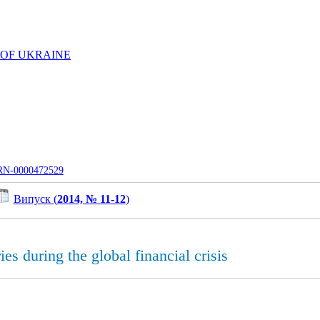
 OF UKRAINE
UJRN-0000472529
Випуск (
2014, № 11-12
)
es during the global financial crisis