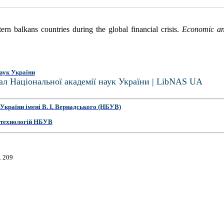
ern balkans countries during the global financial crisis.
Economic an
аук України
ал Національної академії наук України | LibNAS UA
України імені В. І. Вернадського (НБУВ)
 технологій НБУВ
. 209