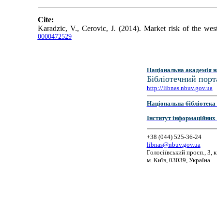
Cite:
Karadzic, V., Cerovic, J. (2014). Market risk of the west
0000472529
Національна академія н
Бібліотечний порт
http://libnas.nbuv.gov.ua
Національна бібліотека 
Інститут інформаційних
+38 (044) 525-36-24
libnas@nbuv.gov.ua
Голосіївський просп., 3, к
м. Київ, 03039, Україна