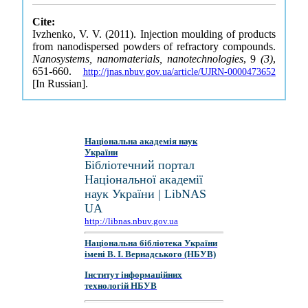
Cite:
Ivzhenko, V. V. (2011). Injection moulding of products
from nanodispersed powders of refractory compounds.
Nanosystems, nanomaterials, nanotechnologies
, 9
(3)
,
651-660.
http://jnas.nbuv.gov.ua/article/UJRN-0000473652
[In Russian].
Національна академія наук
України
Бібліотечний портал
Національної академії
наук України | LibNAS
UA
http://libnas.nbuv.gov.ua
Національна бібліотека України
імені В. І. Вернадського (НБУВ)
Інститут інформаційних
технологій НБУВ