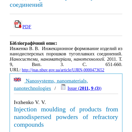
соединений
PDF
Бібліографічний опис:
Ивженко В. В. Инжекционное формование изделий из
нанодисперсных порошков тугоплавких соединений.
Наносистеми, наноматеріали, нанотехнології
. 2011. Т.
9, Вип. 3. С. 651-660.
URL:
http://jnas.nbuv.gov.ua/article/UJRN-0000473652
Nanosystems, nanomaterials,
nanotechnologies
/
Issue (
2011, 9
(3)
)
Ivzhenko V. V.
Injection moulding of products from
nanodispersed powders of refractory
compounds