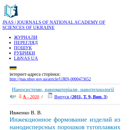
JNAS | JOURNALS OF NATIONAL ACADEMY OF
SCIENCES OF UKRAINE
ЖУРНАЛИ
ПЕРЕГЛЯД
ПОШУК
РУБРИКИ
LibNAS UA
інтернет-адреса сторінки:
http://jnas.nbuv.gov.ua/article/UJRN-0000473652
Наносистеми, наноматеріали, нанотехнології
А
- 2020
/
Випуск (
2011, Т. 9, Вип. 3
)
Ивженко В. В.
Инжекционное формование изделий из
нанодисперсных порошков тугоплавких