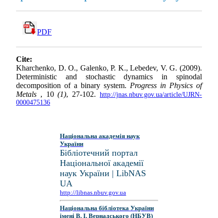
PDF
Cite:
Kharchenko, D. O., Galenko, P. K., Lebedev, V. G. (2009).
Deterministic and stochastic dynamics in spinodal
decomposition of a binary system.
Progress in Physics of
Metals
, 10
(1)
, 27-102.
http://jnas.nbuv.gov.ua/article/UJRN-
0000475136
Національна академія наук
України
Бібліотечний портал
Національної академії
наук України | LibNAS
UA
http://libnas.nbuv.gov.ua
Національна бібліотека України
імені В. І. Вернадського (НБУВ)