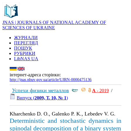
JNAS | JOURNALS OF NATIONAL ACADEMY OF
SCIENCES OF UKRAINE
ЖУРНАЛИ
ПЕРЕГЛЯД
ПОШУК
РУБРИКИ
LibNAS UA
інтернет-адреса сторінки:
http://jnas.nbuv.gov.ua/article/UJRN-0000475136
Успехи физики металлов
А
- 2019
/
Випуск (
2009, Т. 10, № 1
)
Kharchenko D. O., Galenko P. K., Lebedev V. G.
Deterministic and stochastic dynamics in
spinodal decomposition of a binary system