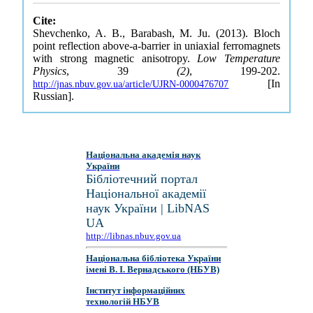
Cite:
Shevchenko, A. B., Barabash, M. Ju. (2013). Bloch
point reflection above-a-barrier in uniaxial ferromagnets
with strong magnetic anisotropy.
Low Temperature
Physics
, 39
(2)
, 199-202.
[In
http://jnas.nbuv.gov.ua/article/UJRN-0000476707
Russian].
Національна академія наук
України
Бібліотечний портал
Національної академії
наук України | LibNAS
UA
http://libnas.nbuv.gov.ua
Національна бібліотека України
імені В. І. Вернадського (НБУВ)
Інститут інформаційних
технологій НБУВ