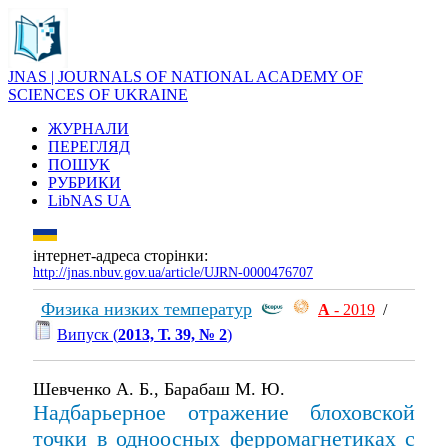
JNAS | JOURNALS OF NATIONAL ACADEMY OF
SCIENCES OF UKRAINE
ЖУРНАЛИ
ПЕРЕГЛЯД
ПОШУК
РУБРИКИ
LibNAS UA
інтернет-адреса сторінки:
http://jnas.nbuv.gov.ua/article/UJRN-0000476707
Физика низких температур
А
- 2019
/
Випуск (
2013, Т. 39, № 2
)
Шевченко А. Б., Барабаш М. Ю.
Надбарьерное отражение блоховской
точки в одноосных ферромагнетиках с