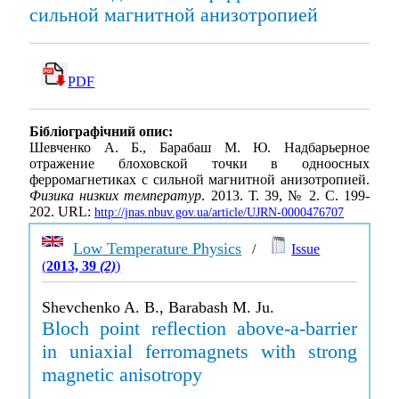
сильной магнитной анизотропией
PDF
Бібліографічний опис:
Шевченко А. Б., Барабаш М. Ю. Надбарьерное
отражение блоховской точки в одноосных
ферромагнетиках с сильной магнитной анизотропией.
Физика низких температур
. 2013. Т. 39, № 2. С. 199-
202. URL:
http://jnas.nbuv.gov.ua/article/UJRN-0000476707
Low Temperature Physics
/
Issue
(
2013, 39
(2)
)
Shevchenko A. B., Barabash M. Ju.
Bloch point reflection above-a-barrier
in uniaxial ferromagnets with strong
magnetic anisotropy