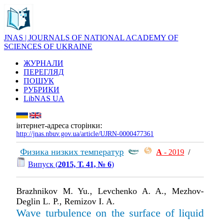
JNAS | JOURNALS OF NATIONAL ACADEMY OF
SCIENCES OF UKRAINE
ЖУРНАЛИ
ПЕРЕГЛЯД
ПОШУК
РУБРИКИ
LibNAS UA
інтернет-адреса сторінки:
http://jnas.nbuv.gov.ua/article/UJRN-0000477361
Физика низких температур
А
- 2019
/
Випуск (
2015, Т. 41, № 6
)
Brazhnikov M. Yu., Levchenko A. A., Mezhov-
Deglin L. P., Remizov I. A.
Wave turbulence on the surface of liquid