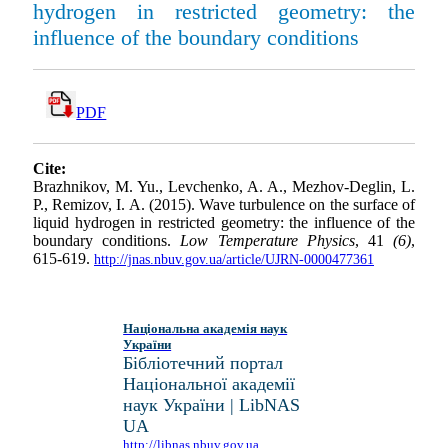
hydrogen in restricted geometry: the
influence of the boundary conditions
PDF
Cite:
Brazhnikov, M. Yu., Levchenko, A. A., Mezhov-Deglin, L.
P., Remizov, I. A. (2015). Wave turbulence on the surface of
liquid hydrogen in restricted geometry: the influence of the
boundary conditions.
Low Temperature Physics
, 41
(6)
,
615-619.
http://jnas.nbuv.gov.ua/article/UJRN-0000477361
Національна академія наук
України
Бібліотечний портал
Національної академії
наук України | LibNAS
UA
http://libnas.nbuv.gov.ua