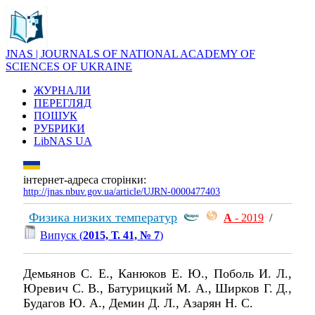
JNAS | JOURNALS OF NATIONAL ACADEMY OF
SCIENCES OF UKRAINE
ЖУРНАЛИ
ПЕРЕГЛЯД
ПОШУК
РУБРИКИ
LibNAS UA
інтернет-адреса сторінки:
http://jnas.nbuv.gov.ua/article/UJRN-0000477403
Физика низких температур
А
- 2019
/
Випуск (
2015, Т. 41, № 7
)
Демьянов С. Е., Канюков Е. Ю., Поболь И. Л.,
Юревич С. В., Батурицкий М. А., Ширков Г. Д.,
Будагов Ю. А., Демин Д. Л., Азарян Н. C.