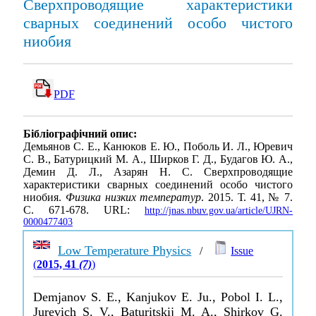
Сверхпроводящие характеристики
сварных соединений особо чистого
ниобия
PDF
Бібліографічний опис:
Демьянов С. Е., Канюков Е. Ю., Поболь И. Л., Юревич
С. В., Батурицкий М. А., Ширков Г. Д., Будагов Ю. А.,
Демин Д. Л., Азарян Н. C. Сверхпроводящие
характеристики сварных соединений особо чистого
ниобия.
Физика низких температур
. 2015. Т. 41, № 7.
С. 671-678. URL:
http://jnas.nbuv.gov.ua/article/UJRN-
0000477403
Low Temperature Physics
/
Issue
(
2015, 41
(7)
)
Demjanov S. E., Kanjukov E. Ju., Pobol I. L.,
Jurevich S. V., Baturitskij M. A., Shirkov G.