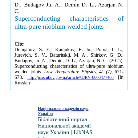
D., Budagov Ju. A., Demin D. L., Azarjan N.
C.
Superconducting characteristics of
ultra-pure niobium welded joints
Cite:
Demjanov, S. E., Kanjukov, E. Ju., Pobol, I. L.,
Jurevich, S. V., Baturitskij, M. A., Shirkov, G. D.,
Budagov, Ju. A., Demin, D. L., Azarjan, N. C. (2015).
Superconducting characteristics of ultra-pure niobium
welded joints.
Low Temperature Physics
, 41
(7)
, 671-
678.
[In
http://jnas.nbuv.gov.ua/article/UJRN-0000477403
Russian].
Національна академія наук
України
Бібліотечний портал
Національної академії
наук України | LibNAS