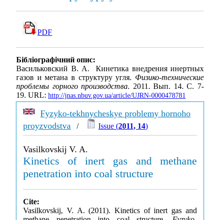
PDF
Бібліографічний опис:
Васильковский В. А. Кинетика внедрения инертных
газов и метана в структуру угля.
Физико-технические
проблемы горного производства
. 2011. Вып. 14. С. 7-
19. URL:
http://jnas.nbuv.gov.ua/article/UJRN-0000478781
Fyzyko-tekhnycheskye problemy hornoho
proyzvodstva
/
Issue (
2011, 14
)
Vasilkovskij V. A.
Kinetics of inert gas and methane
penetration into coal structure
Cite:
Vasilkovskij, V. A. (2011). Kinetics of inert gas and
methane penetration into coal structure.
Fyzyko-