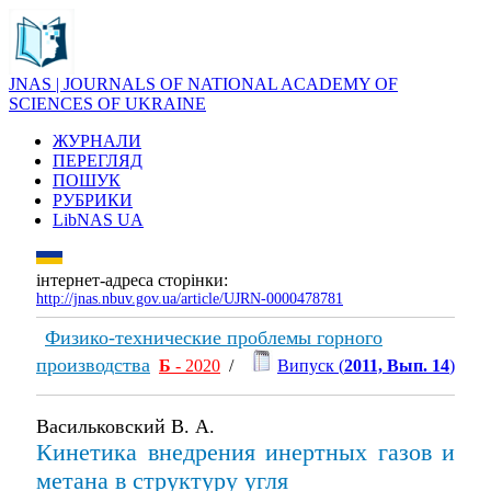
JNAS | JOURNALS OF NATIONAL ACADEMY OF
SCIENCES OF UKRAINE
ЖУРНАЛИ
ПЕРЕГЛЯД
ПОШУК
РУБРИКИ
LibNAS UA
інтернет-адреса сторінки:
http://jnas.nbuv.gov.ua/article/UJRN-0000478781
Физико-технические проблемы горного
производства
Б
- 2020
/
Випуск (
2011, Вып. 14
)
Васильковский В. А.
Кинетика внедрения инертных газов и
метана в структуру угля