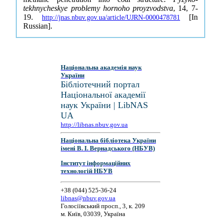
tekhnycheskye problemy hornoho proyzvodstva
, 14, 7-
19.
[In
http://jnas.nbuv.gov.ua/article/UJRN-0000478781
Russian].
Національна академія наук
України
Бібліотечний портал
Національної академії
наук України | LibNAS
UA
http://libnas.nbuv.gov.ua
Національна бібліотека України
імені В. І. Вернадського (НБУВ)
Інститут інформаційних
технологій НБУВ
+38 (044) 525-36-24
libnas@nbuv.gov.ua
Голосіївський просп., 3, к. 209
м. Київ, 03039, Україна