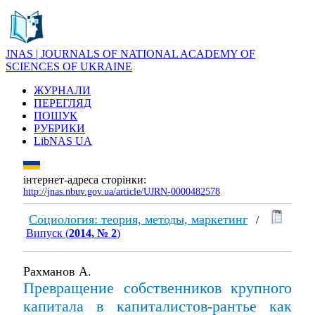
JNAS | JOURNALS OF NATIONAL ACADEMY OF
SCIENCES OF UKRAINE
ЖУРНАЛИ
ПЕРЕГЛЯД
ПОШУК
РУБРИКИ
LibNAS UA
інтернет-адреса сторінки:
http://jnas.nbuv.gov.ua/article/UJRN-0000482578
Социология: теория, методы, маркетинг
/
Випуск (
2014, № 2
)
Рахманов А.
Превращение собственников крупного
капитала в капиталистов-рантье как