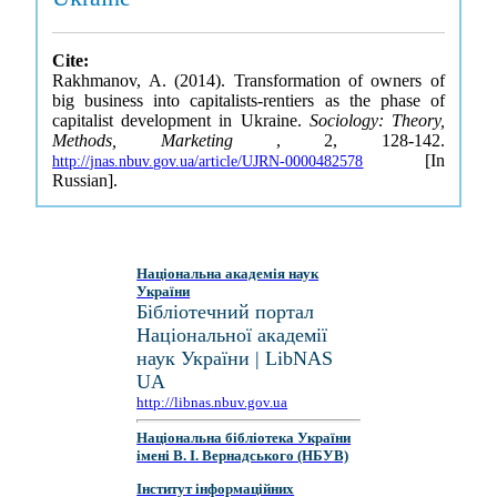
Cite:
Rakhmanov, A. (2014). Transformation of owners of
big business into capitalists-rentiers as the phase of
capitalist development in Ukraine.
Sociology: Theory,
Methods, Marketing
, 2, 128-142.
[In
http://jnas.nbuv.gov.ua/article/UJRN-0000482578
Russian].
Національна академія наук
України
Бібліотечний портал
Національної академії
наук України | LibNAS
UA
http://libnas.nbuv.gov.ua
Національна бібліотека України
імені В. І. Вернадського (НБУВ)
Інститут інформаційних