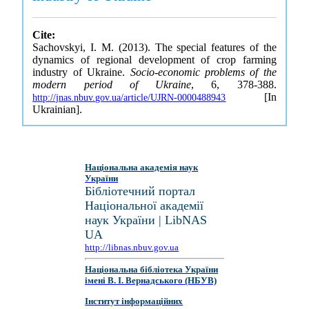
Cite:
Sachovskyi, I. M. (2013). The special features of the
dynamics of regional development of crop farming
industry of Ukraine.
Socio-economic problems of the
modern period of Ukraine
, 6, 378-388.
[In
http://jnas.nbuv.gov.ua/article/UJRN-0000488943
Ukrainian].
Національна академія наук
України
Бібліотечний портал
Національної академії
наук України | LibNAS
UA
http://libnas.nbuv.gov.ua
Національна бібліотека України
імені В. І. Вернадського (НБУВ)
Інститут інформаційних