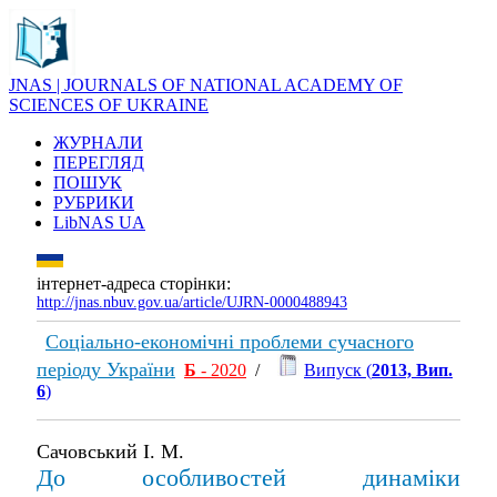
JNAS | JOURNALS OF NATIONAL ACADEMY OF
SCIENCES OF UKRAINE
ЖУРНАЛИ
ПЕРЕГЛЯД
ПОШУК
РУБРИКИ
LibNAS UA
інтернет-адреса сторінки:
http://jnas.nbuv.gov.ua/article/UJRN-0000488943
Соціально-економічні проблеми сучасного
періоду України
Б
- 2020
/
Випуск (
2013, Вип.
6
)
Сачовський І. М.
До особливостей динаміки