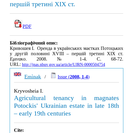
першій третині ХІХ ст.
PDF
Бібліографічний опис:
Кривошея І. Оренда в українських маєтках Потоцьких
у другій половині ХVIII – першій третині ХІХ ст.
Εμινακο
. 2008. № 1-4. С. 68-72.
URL:
http://jnas.nbuv.gov.ua/article/UJRN-0000504754
Emìnak
/
Issue (
2008, 1-4
)
Kryvosheia I.
Agricultural tenancy in magnates
Potockis' Ukrainian estate in late 18th
– early 19th centuries
Cite: