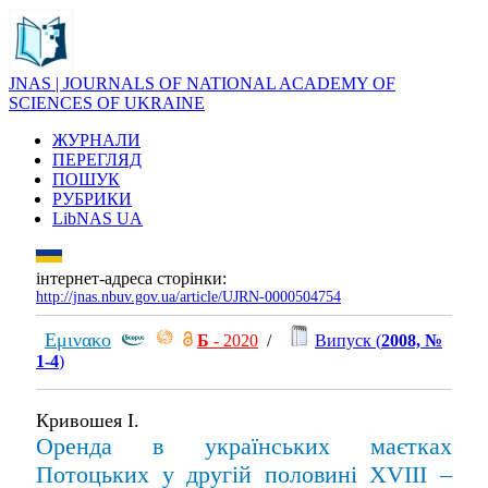
JNAS | JOURNALS OF NATIONAL ACADEMY OF
SCIENCES OF UKRAINE
ЖУРНАЛИ
ПЕРЕГЛЯД
ПОШУК
РУБРИКИ
LibNAS UA
інтернет-адреса сторінки:
http://jnas.nbuv.gov.ua/article/UJRN-0000504754
Εμινακο
Б
- 2020
/
Випуск (
2008, №
1-4
)
Кривошея І.
Оренда в українських маєтках
Потоцьких у другій половині ХVIII –