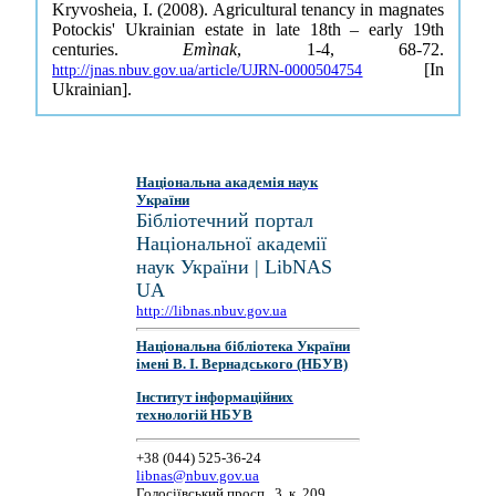
Kryvosheia, I. (2008). Agricultural tenancy in magnates
Potockis' Ukrainian estate in late 18th – early 19th
centuries.
Emìnak
, 1-4, 68-72.
[In
http://jnas.nbuv.gov.ua/article/UJRN-0000504754
Ukrainian].
Національна академія наук
України
Бібліотечний портал
Національної академії
наук України | LibNAS
UA
http://libnas.nbuv.gov.ua
Національна бібліотека України
імені В. І. Вернадського (НБУВ)
Інститут інформаційних
технологій НБУВ
+38 (044) 525-36-24
libnas@nbuv.gov.ua
Голосіївський просп., 3, к. 209