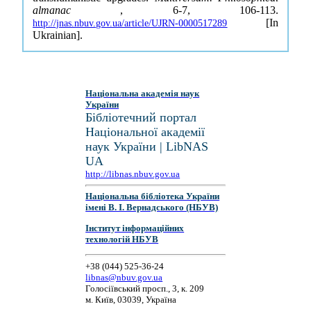
almanac
, 6-7, 106-113.
[In
http://jnas.nbuv.gov.ua/article/UJRN-0000517289
Ukrainian].
Національна академія наук
України
Бібліотечний портал
Національної академії
наук України | LibNAS
UA
http://libnas.nbuv.gov.ua
Національна бібліотека України
імені В. І. Вернадського (НБУВ)
Інститут інформаційних
технологій НБУВ
+38 (044) 525-36-24
libnas@nbuv.gov.ua
Голосіївський просп., 3, к. 209
м. Київ, 03039, Україна