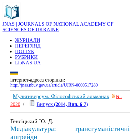
JNAS | JOURNALS OF NATIONAL ACADEMY OF
SCIENCES OF UKRAINE
ЖУРНАЛИ
ПЕРЕГЛЯД
ПОШУК
РУБРИКИ
LibNAS UA
інтернет-адреса сторінки:
http://jnas.nbuv.gov.ua/article/UJRN-0000517289
Мультиверсум. Філософський альманах
Б
-
2020
/
Випуск (
2014, Вип. 6-7
)
Генсіцький Ю. Д.
Медіакультура: трансгуманістичні
апгрейди