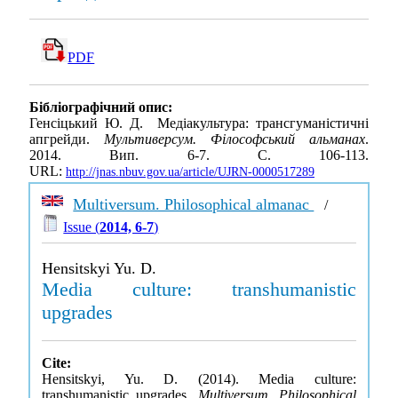
PDF
Бібліографічний опис:
Генсіцький Ю. Д. Медіакультура: трансгуманістичні
апгрейди.
Мультиверсум. Філософський альманах
.
2014. Вип. 6-7. С. 106-113.
URL:
http://jnas.nbuv.gov.ua/article/UJRN-0000517289
Multiversum. Philosophical almanac
/
Issue (
2014, 6-7
)
Hensitskyi Yu. D.
Media culture: transhumanistic
upgrades
Cite:
Hensitskyi, Yu. D. (2014). Media culture:
transhumanistic upgrades.
Multiversum. Philosophical