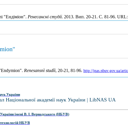
лі "Ендіміон".
Ренесансні студії
. 2013. Вип. 20-21. С. 81-96. URL
ymion"
's "Endymion".
Renesansnì studìì
, 20-21, 81-96.
http://jnas.nbuv.gov.ua/ar
аук України
ал Національної академії наук України | LibNAS UA
України імені В. І. Вернадського (НБУВ)
 технологій НБУВ