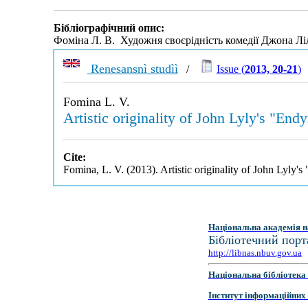
Бібліографічний опис:
Фоміна Л. В. Художня своєрідність комедії Джона Лі
Renesansnì studìì
/
Issue (
2013, 20-21
)
Fomina L. V.
Artistic originality of John Lyly's "End
Cite:
Fomina, L. V. (2013). Artistic originality of John Lyly
Національна академія н
Бібліотечний порт
http://libnas.nbuv.gov.ua
Національна бібліотека 
Інститут інформаційних