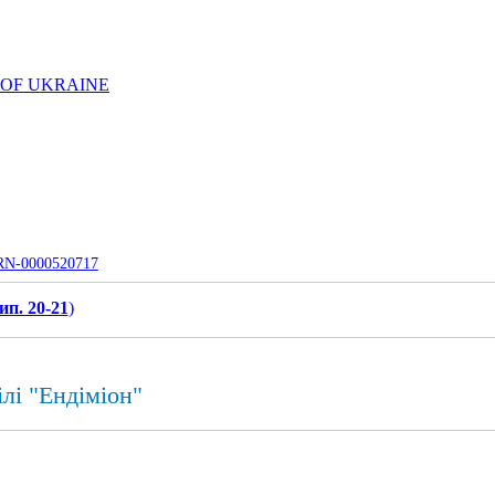
 OF UKRAINE
UJRN-0000520717
ип. 20-21
)
лі "Ендіміон"