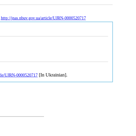
:
http://jnas.nbuv.gov.ua/article/UJRN-0000520717
[In Ukrainian].
ticle/UJRN-0000520717