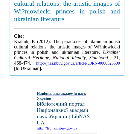
cultural relations: the artistic images of
Wi?niowiecki princes in polish and
ukrainian literature
Cite:
Kraliuk, P. (2012). The paradoxes of ukrainian-polish
cultural relations: the artistic images of Wi?niowiecki
princes in polish and ukrainian literature.
Ukraine:
Cultural Heritage, National Identity, Statehood
, 21,
468-474.
http://jnas.nbuv.gov.ua/article/UJRN-0000525500
[In Ukrainian].
Національна академія наук
України
Бібліотечний портал
Національної академії
наук України | LibNAS
UA
http://libnas.nbuv.gov.ua