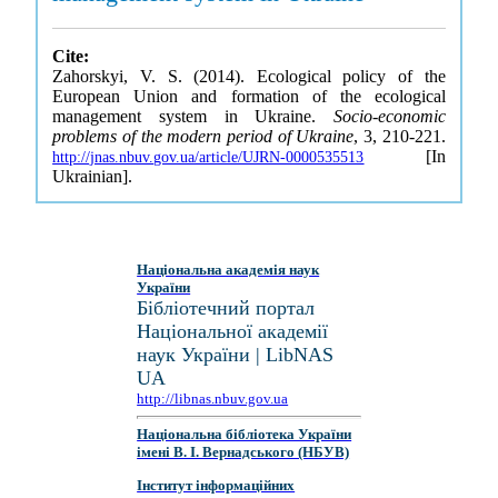
Cite:
Zahorskyi, V. S. (2014). Ecological policy of the
European Union and formation of the ecological
management system in Ukraine.
Socio-economic
problems of the modern period of Ukraine
, 3, 210-221.
[In
http://jnas.nbuv.gov.ua/article/UJRN-0000535513
Ukrainian].
Національна академія наук
України
Бібліотечний портал
Національної академії
наук України | LibNAS
UA
http://libnas.nbuv.gov.ua
Національна бібліотека України
імені В. І. Вернадського (НБУВ)
Інститут інформаційних