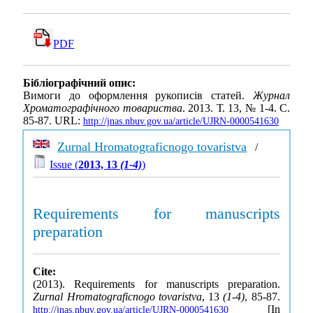
PDF
Бібліографічний опис:
Вимоги до оформлення рукописів статей.
Журнал
Хроматографічного товариства
. 2013. Т. 13, № 1-4. С.
85-87. URL:
http://jnas.nbuv.gov.ua/article/UJRN-0000541630
Zurnal Hromatograficnogo tovaristva
/
Issue (
2013, 13
(1-4)
)
Requirements for manuscripts
preparation
Cite:
(2013). Requirements for manuscripts preparation.
Zurnal Hromatograficnogo tovaristva
, 13
(1-4)
, 85-87.
[In
http://jnas.nbuv.gov.ua/article/UJRN-0000541630