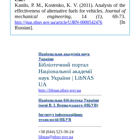
Kanilo, P. M., Kostenko, K. V. (2011). Analysis of the
effectiveness of alternative fuels for vehicles.
Journal of
mechanical engineering
, 14
(1)
, 69-73.
[In
http://jnas.nbuv.gov.ua/article/UJRN-0000542476
Russian].
Національна академія наук
України
Бібліотечний портал
Національної академії
наук України | LibNAS
UA
http://libnas.nbuv.gov.ua
Національна бібліотека України
імені В. І. Вернадського (НБУВ)
Інститут інформаційних
технологій НБУВ
+38 (044) 525-36-24
libnas@nbuv.gov.ua