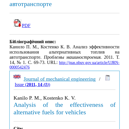
автотранспорте
PDF
Бібліографічний опис:
Канило П. М., Костенко К. В. Анализ эффективности
использования альтернативных топлив на
автотранспорте.
Проблемы машиностроения
. 2011. Т.
14, № 1. С. 69-73. URL:
http://jnas.nbuv.gov.ua/article/UJRN-
0000542476
Journal of mechanical engineering
/
Issue (
2011, 14
(1)
)
Kanilo P. M., Kostenko K. V.
Analysis of the effectiveness of
alternative fuels for vehicles
Cite: