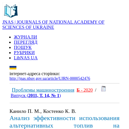
JNAS | JOURNALS OF NATIONAL ACADEMY OF
SCIENCES OF UKRAINE
ЖУРНАЛИ
ПЕРЕГЛЯД
ПОШУК
РУБРИКИ
LibNAS UA
інтернет-адреса сторінки:
http://jnas.nbuv.gov.ua/article/UJRN-0000542476
Проблемы машиностроения
Б
- 2020
/
Випуск (
2011, Т. 14, № 1
)
Канило П. М., Костенко К. В.
Анализ эффективности использования
альтернативных топлив на