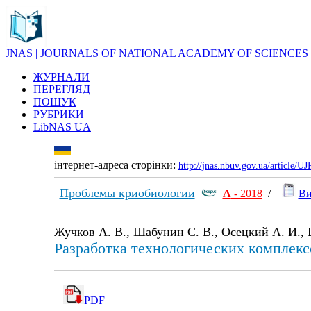
JNAS | JOURNALS OF NATIONAL ACADEMY OF SCIENCES
ЖУРНАЛИ
ПЕРЕГЛЯД
ПОШУК
РУБРИКИ
LibNAS UA
інтернет-адреса сторінки:
http://jnas.nbuv.gov.ua/article/
Проблемы криобиологии
А
- 2018
/
Ви
Жучков А. В., Шабунин С. В., Осецкий А. И.,
Разработка технологических комплек
PDF