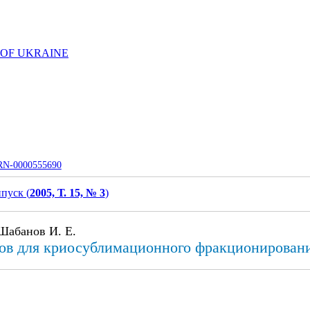
 OF UKRAINE
UJRN-0000555690
пуск (
2005, Т. 15, № 3
)
 Шабанов И. Е.
сов для криосублимационного фракционирован