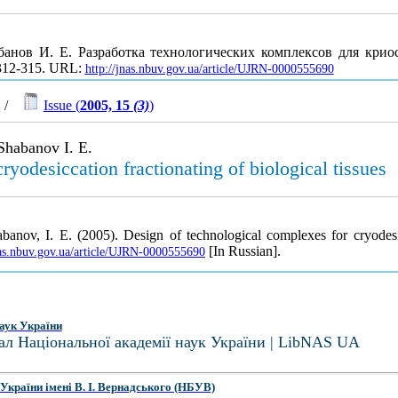
банов И. Е. Разработка технологических комплексов для кри
. 312-315. URL:
http://jnas.nbuv.gov.ua/article/UJRN-0000555690
/
Issue (
2005, 15
(3)
)
Shabanov I. E.
yodesiccation fractionating of biological tissues
banov, I. E. (2005). Design of technological complexes for cryodesic
[In Russian].
nas.nbuv.gov.ua/article/UJRN-0000555690
аук України
ал Національної академії наук України | LibNAS UA
України імені В. І. Вернадського (НБУВ)