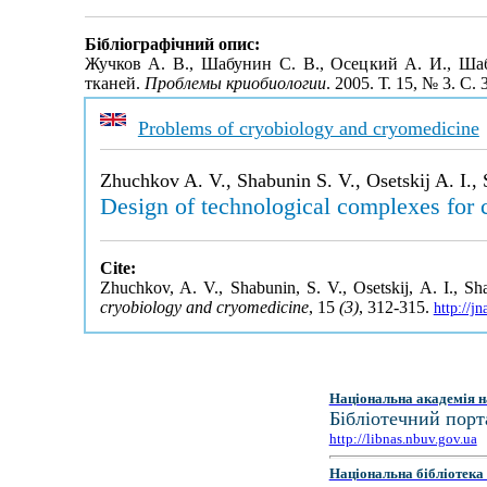
Бібліографічний опис:
Жучков А. В., Шабунин С. В., Осецкий А. И., Ша
тканей.
Проблемы криобиологии
. 2005. Т. 15, № 3. С
Problems of cryobiology and cryomedicine
Zhuchkov A. V., Shabunin S. V., Osetskij A. I., 
Design of technological complexes for cr
Cite:
Zhuchkov, A. V., Shabunin, S. V., Osetskij, A. I., Sha
cryobiology and cryomedicine
, 15
(3)
, 312-315.
http://j
Національна академія н
Бібліотечний порт
http://libnas.nbuv.gov.ua
Національна бібліотека 