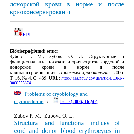
донорской крови в норме и после
криоконсервирования
PDF
Бібліографічний опис:
Зубов П. М., Зубова О. Л. Структурные и
функциональные показатели эритроцитов кордовой и
донорской крови в норме и после
криоконсервирования.
Проблемы криобиологии
. 2006.
Т. 16, № 4. С. 439. URL:
http://jnas.nbuv.gov.ua/article/UJRN-
0000555874
Problems of cryobiology and
cryomedicine
/
Issue (
2006, 16
(4)
)
Zubov P. M., Zubova O. L.
Structural and functional indices of
cord and donor blood erythrocytes in