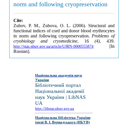
norm and following cryopreservation
Cite:
Zubov, P. M., Zubova, O. L. (2006). Structural and
functional indices of cord and donor blood erythrocytes
in norm and following cryopreservation.
Problems of
cryobiology and cryomedicine
, 16
(4)
, 439.
[In
http://jnas.nbuv.gov.ua/article/UJRN-0000555874
Russian].
Національна академія наук
України
Бібліотечний портал
Національної академії
наук України | LibNAS
UA
http://libnas.nbuv.gov.ua
Національна бібліотека України
імені В. І. Вернадського (НБУВ)