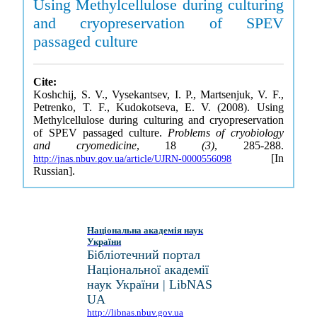
Using Methylcellulose during culturing
and cryopreservation of SPEV
passaged culture
Cite:
Koshchij, S. V., Vysekantsev, I. P., Martsenjuk, V. F.,
Petrenko, T. F., Kudokotseva, E. V. (2008). Using
Methylcellulose during culturing and cryopreservation
of SPEV passaged culture.
Problems of cryobiology
and cryomedicine
, 18
(3)
, 285-288.
[In
http://jnas.nbuv.gov.ua/article/UJRN-0000556098
Russian].
Національна академія наук
України
Бібліотечний портал
Національної академії
наук України | LibNAS
UA
http://libnas.nbuv.gov.ua