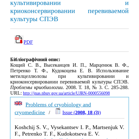
культивировании и
криоконсервировании перевиваемой
культуры СПЭВ
PDF
Бібліографічний опис:
Кощий С. В., Высеканцев И. П., Марценюк В. Ф.,
Петренко Т. Ф., Кудокоцева Е. В. Использование
метилцеллюлозы при культивировании и
криоконсервировании перевиваемой культуры СПЭВ.
Проблемы криобиологии
. 2008. Т. 18, № 3. С. 285-288.
URL:
http://jnas.nbuv.gov.ua/article/UJRN-0000556098
Problems of cryobiology and
cryomedicine
/
Issue (
2008, 18
(3)
)
Koshchij S. V., Vysekantsev I. P., Martsenjuk V.
F., Petrenko T. F., Kudokotseva E. V.