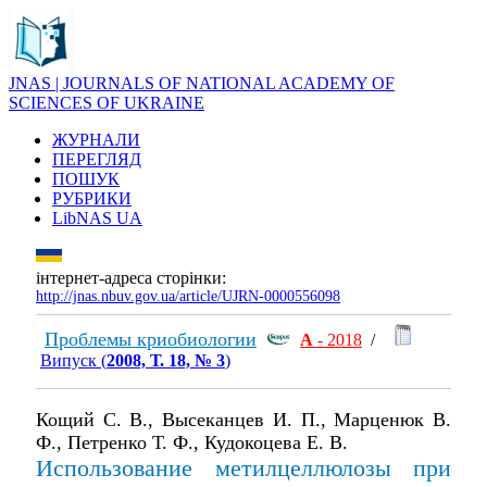
JNAS | JOURNALS OF NATIONAL ACADEMY OF
SCIENCES OF UKRAINE
ЖУРНАЛИ
ПЕРЕГЛЯД
ПОШУК
РУБРИКИ
LibNAS UA
інтернет-адреса сторінки:
http://jnas.nbuv.gov.ua/article/UJRN-0000556098
Проблемы криобиологии
А
- 2018
/
Випуск (
2008, Т. 18, № 3
)
Кощий С. В., Высеканцев И. П., Марценюк В.
Ф., Петренко Т. Ф., Кудокоцева Е. В.
Использование метилцеллюлозы при