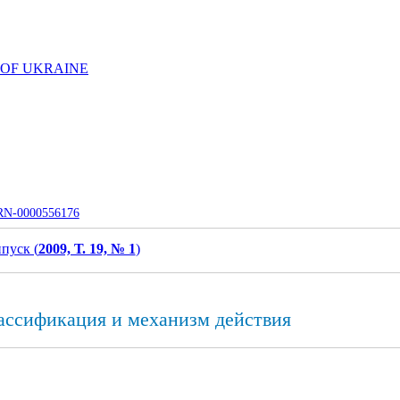
 OF UKRAINE
UJRN-0000556176
пуск (
2009, Т. 19, № 1
)
ассификация и механизм действия