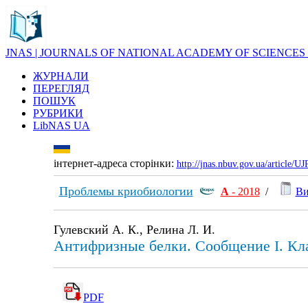
JNAS | JOURNALS OF NATIONAL ACADEMY OF SCIENCES
ЖУРНАЛИ
ПЕРЕГЛЯД
ПОШУК
РУБРИКИ
LibNAS UA
інтернет-адреса сторінки:
http://jnas.nbuv.gov.ua/article/
Проблемы криобиологии
А
- 2018
/
Ви
Гулевский А. К., Релина Л. И.
Антифризные белки. Сообщение I. Кл
PDF