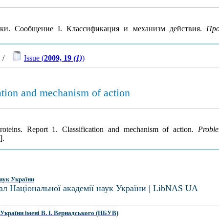
лки. Сообщение I. Классификация и механизм действия.
Про
/
Issue (
2009, 19
(1)
)
cation and mechanism of action
proteins. Report 1. Classification and mechanism of action.
Probl
].
аук України
ал Національної академії наук України | LibNAS UA
України імені В. І. Вернадського (НБУВ)