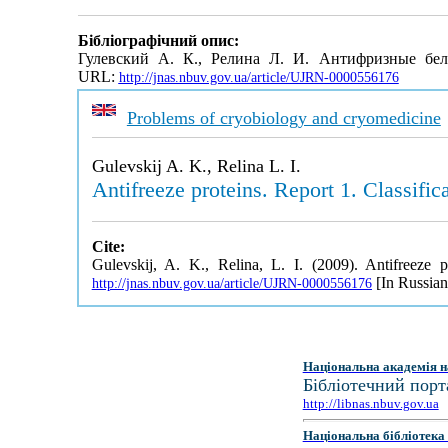
Бібліографічний опис:
Гулевский А. К., Релина Л. И. Антифризные бе
URL:
http://jnas.nbuv.gov.ua/article/UJRN-0000556176
Problems of cryobiology and cryomedicine
Gulevskij A. K., Relina L. I.
Antifreeze proteins. Report 1. Classifi
Cite:
Gulevskij, A. K., Relina, L. I. (2009). Antifreeze 
[In Russian
http://jnas.nbuv.gov.ua/article/UJRN-0000556176
Національна академія н
Бібліотечний порт
http://libnas.nbuv.gov.ua
Національна бібліотека 