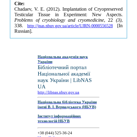
Cite:
Chadaev, V. E. (2012). Implantation of Cryopreserved
Testicular Tissue in Experiment: New Aspects.
Problems of cryobiology and cryomedicine
, 22
(3)
,
338.
[In
http://jnas.nbuv.gov.ua/article/UJRN-0000556528
Russian].
Національна академія наук
України
Бібліотечний портал
Національної академії
наук України | LibNAS
UA
http://libnas.nbuv.gov.ua
Національна бібліотека України
імені В. І. Вернадського (НБУВ)
Інститут інформаційних
технологій НБУВ
+38 (044) 525-36-24