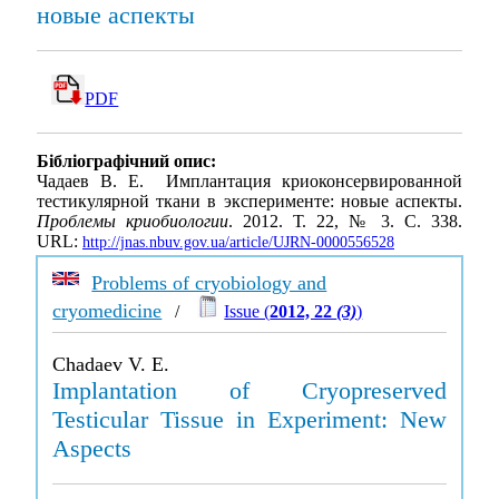
новые аспекты
PDF
Бібліографічний опис:
Чадаев В. Е. Имплантация криоконсервированной
тестикулярной ткани в эксперименте: новые аспекты.
Проблемы криобиологии
. 2012. Т. 22, № 3. С. 338.
URL:
http://jnas.nbuv.gov.ua/article/UJRN-0000556528
Problems of cryobiology and
cryomedicine
/
Issue (
2012, 22
(3)
)
Chadaev V. E.
Implantation of Cryopreserved
Testicular Tissue in Experiment: New
Aspects