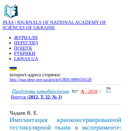
JNAS | JOURNALS OF NATIONAL ACADEMY OF
SCIENCES OF UKRAINE
ЖУРНАЛИ
ПЕРЕГЛЯД
ПОШУК
РУБРИКИ
LibNAS UA
інтернет-адреса сторінки:
http://jnas.nbuv.gov.ua/article/UJRN-0000556528
Проблемы криобиологии
А
- 2018
/
Випуск (
2012, Т. 22, № 3
)
Чадаев В. Е.
Имплантация криоконсервированной
тестикулярной ткани в эксперименте: