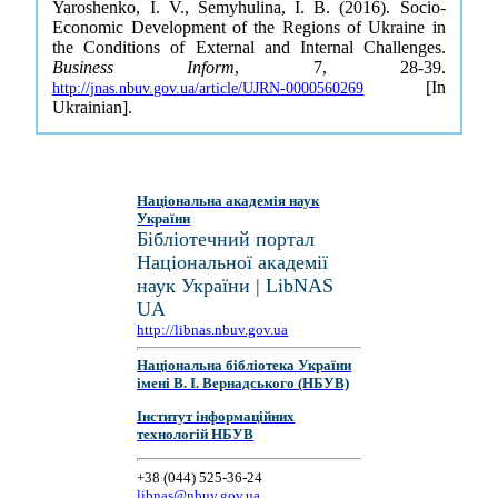
Yaroshenko, I. V., Semyhulina, I. B. (2016). Socio-
Economic Development of the Regions of Ukraine in
the Conditions of External and Internal Challenges.
Business Inform
, 7, 28-39.
[In
http://jnas.nbuv.gov.ua/article/UJRN-0000560269
Ukrainian].
Національна академія наук
України
Бібліотечний портал
Національної академії
наук України | LibNAS
UA
http://libnas.nbuv.gov.ua
Національна бібліотека України
імені В. І. Вернадського (НБУВ)
Інститут інформаційних
технологій НБУВ
+38 (044) 525-36-24
libnas@nbuv.gov.ua