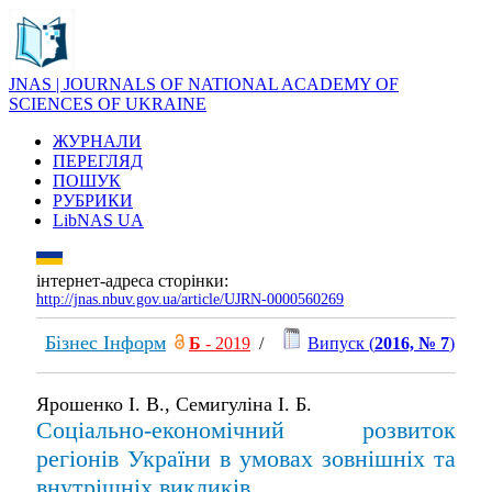
JNAS | JOURNALS OF NATIONAL ACADEMY OF
SCIENCES OF UKRAINE
ЖУРНАЛИ
ПЕРЕГЛЯД
ПОШУК
РУБРИКИ
LibNAS UA
інтернет-адреса сторінки:
http://jnas.nbuv.gov.ua/article/UJRN-0000560269
Бізнес Інформ
Б
- 2019
/
Випуск (
2016, № 7
)
Ярошенко І. В., Семигуліна І. Б.
Соціально-економічний розвиток
регіонів України в умовах зовнішніх та
внутрішніх викликів