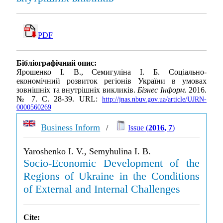
PDF
Бібліографічний опис:
Ярошенко І. В., Семигуліна І. Б. Соціально-
економічний розвиток регіонів України в умовах
зовнішніх та внутрішніх викликів.
Бізнес Інформ
. 2016.
№ 7. С. 28-39. URL:
http://jnas.nbuv.gov.ua/article/UJRN-
0000560269
Business Inform
/
Issue (
2016, 7
)
Yaroshenko I. V., Semyhulina I. B.
Socio-Economic Development of the
Regions of Ukraine in the Conditions
of External and Internal Challenges
Cite: