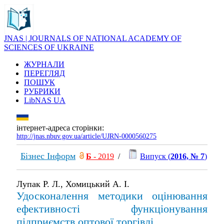
JNAS | JOURNALS OF NATIONAL ACADEMY OF
SCIENCES OF UKRAINE
ЖУРНАЛИ
ПЕРЕГЛЯД
ПОШУК
РУБРИКИ
LibNAS UA
інтернет-адреса сторінки:
http://jnas.nbuv.gov.ua/article/UJRN-0000560275
Бізнес Інформ
Б
- 2019
/
Випуск (
2016, № 7
)
Лупак Р. Л., Хомицький А. І.
Удосконалення методики оцінювання
ефективності функціонування
підприємств оптової торгівлі