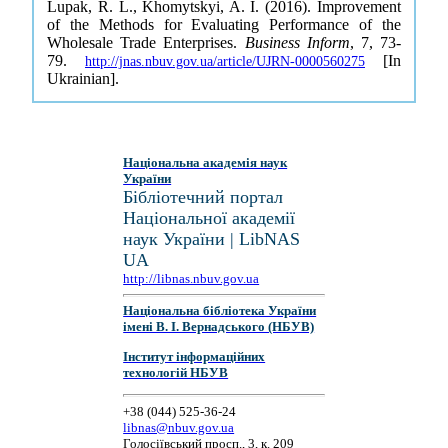
Lupak, R. L., Khomytskyi, A. I. (2016). Improvement
of the Methods for Evaluating Performance of the
Wholesale Trade Enterprises.
Business Inform
, 7, 73-
79.
[In
http://jnas.nbuv.gov.ua/article/UJRN-0000560275
Ukrainian].
Національна академія наук
України
Бібліотечний портал
Національної академії
наук України | LibNAS
UA
http://libnas.nbuv.gov.ua
Національна бібліотека України
імені В. І. Вернадського (НБУВ)
Інститут інформаційних
технологій НБУВ
+38 (044) 525-36-24
libnas@nbuv.gov.ua
Голосіївський просп., 3, к. 209