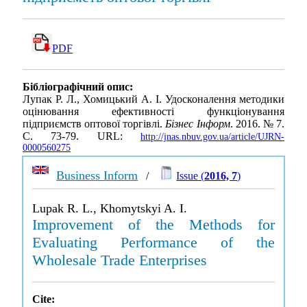
PDF
Бібліографічний опис:
Лупак Р. Л., Хомицький А. І. Удосконалення методики
оцінювання ефективності функціонування
підприємств оптової торгівлі.
Бізнес Інформ
. 2016. № 7.
С. 73-79. URL:
http://jnas.nbuv.gov.ua/article/UJRN-
0000560275
Business Inform
/
Issue (
2016, 7
)
Lupak R. L., Khomytskyi A. I.
Improvement of the Methods for
Evaluating Performance of the
Wholesale Trade Enterprises
Cite: