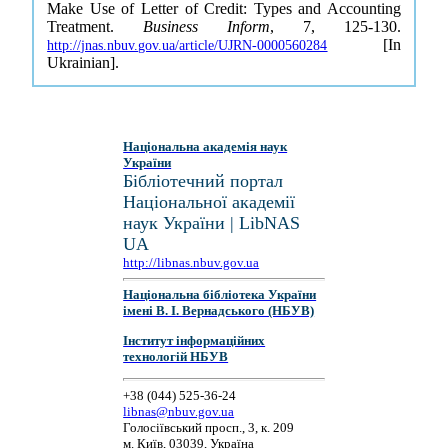
Make Use of Letter of Credit: Types and Accounting
Treatment.
Business Inform
, 7, 125-130.
[In
http://jnas.nbuv.gov.ua/article/UJRN-0000560284
Ukrainian].
Національна академія наук
України
Бібліотечний портал
Національної академії
наук України | LibNAS
UA
http://libnas.nbuv.gov.ua
Національна бібліотека України
імені В. І. Вернадського (НБУВ)
Інститут інформаційних
технологій НБУВ
+38 (044) 525-36-24
libnas@nbuv.gov.ua
Голосіївський просп., 3, к. 209
м. Київ, 03039, Україна