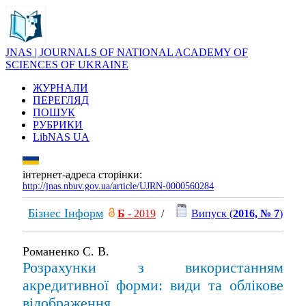
JNAS | JOURNALS OF NATIONAL ACADEMY OF
SCIENCES OF UKRAINE
ЖУРНАЛИ
ПЕРЕГЛЯД
ПОШУК
РУБРИКИ
LibNAS UA
інтернет-адреса сторінки:
http://jnas.nbuv.gov.ua/article/UJRN-0000560284
Бізнес Інформ
Б
- 2019
/
Випуск (
2016, № 7
)
Романенко С. В.
Розрахунки з використанням
акредитивної форми: види та облікове
відображення