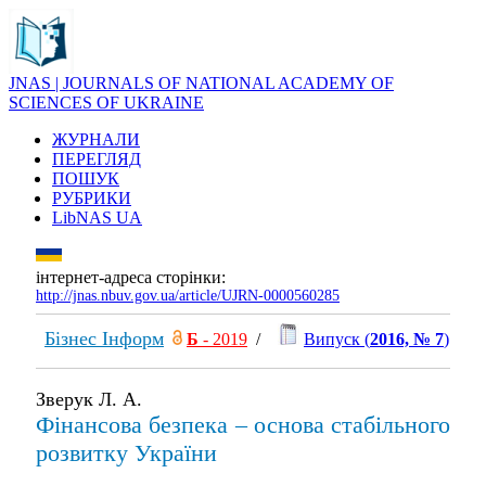
JNAS | JOURNALS OF NATIONAL ACADEMY OF
SCIENCES OF UKRAINE
ЖУРНАЛИ
ПЕРЕГЛЯД
ПОШУК
РУБРИКИ
LibNAS UA
інтернет-адреса сторінки:
http://jnas.nbuv.gov.ua/article/UJRN-0000560285
Бізнес Інформ
Б
- 2019
/
Випуск (
2016, № 7
)
Зверук Л. А.
Фінансова безпека – основа стабільного
розвитку України