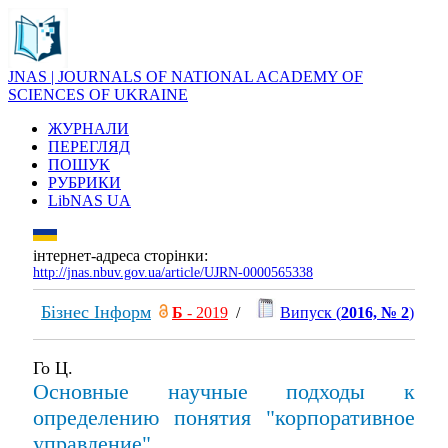
JNAS | JOURNALS OF NATIONAL ACADEMY OF
SCIENCES OF UKRAINE
ЖУРНАЛИ
ПЕРЕГЛЯД
ПОШУК
РУБРИКИ
LibNAS UA
інтернет-адреса сторінки:
http://jnas.nbuv.gov.ua/article/UJRN-0000565338
Бізнес Інформ
Б
- 2019
/
Випуск (
2016, № 2
)
Го Ц.
Основные научные подходы к
определению понятия "корпоративное
управление"