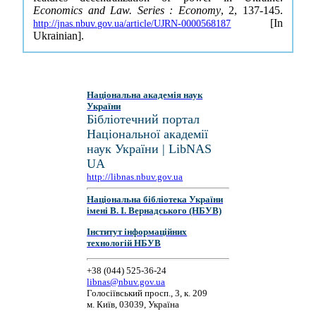
Economics and Law. Series : Economy
, 2, 137-145.
[In
http://jnas.nbuv.gov.ua/article/UJRN-0000568187
Ukrainian].
Національна академія наук
України
Бібліотечний портал
Національної академії
наук України | LibNAS
UA
http://libnas.nbuv.gov.ua
Національна бібліотека України
імені В. І. Вернадського (НБУВ)
Інститут інформаційних
технологій НБУВ
+38 (044) 525-36-24
libnas@nbuv.gov.ua
Голосіївський просп., 3, к. 209
м. Київ, 03039, Україна