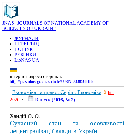
JNAS | JOURNALS OF NATIONAL ACADEMY OF
SCIENCES OF UKRAINE
ЖУРНАЛИ
ПЕРЕГЛЯД
ПОШУК
РУБРИКИ
LibNAS UA
інтернет-адреса сторінки:
http://jnas.nbuv.gov.ua/article/UJRN-0000568187
Економіка та право. Серія : Економіка
Б
-
2020
/
Випуск (
2016, № 2
)
Хандій О. О.
Сучасний стан та особливості
децентралізації влади в Україні