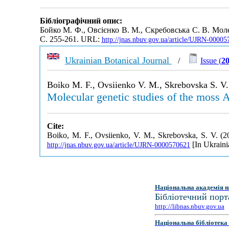
Бібліографічний опис:
Бойко М. Ф., Овсієнко В. М., Скребовська С. В. Мо
С. 255-261. URL:
http://jnas.nbuv.gov.ua/article/UJRN-0000
Ukrainian Botanical Journal
/
Issue (
20
Boiko M. F., Ovsiienko V. M., Skrebovska S. V.
Molecular genetic studies of the mos
Cite:
Boiko, M. F., Ovsiienko, V. M., Skrebovska, S. V. (
[In Ukraini
http://jnas.nbuv.gov.ua/article/UJRN-0000570621
Національна академія н
Бібліотечний порт
http://libnas.nbuv.gov.ua
Національна бібліотека 