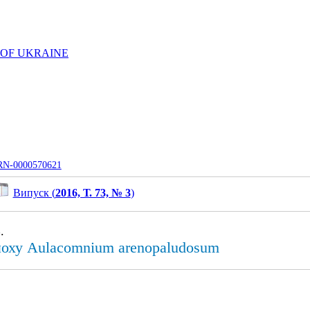
 OF UKRAINE
UJRN-0000570621
Випуск (
2016, Т. 73, № 3
)
.
оху Аulacomnium arenopaludosum