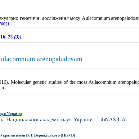
лекулярно-генетичні дослідження моху Аulacomnium arenopaludo
570621
16, 73
(3)
)
s Aulacomnium arenopaludosum
2016). Molecular genetic studies of the moss Aulacomnium arenopal
an].
аук України
ал Національної академії наук України | LibNAS UA
України імені В. І. Вернадського (НБУВ)