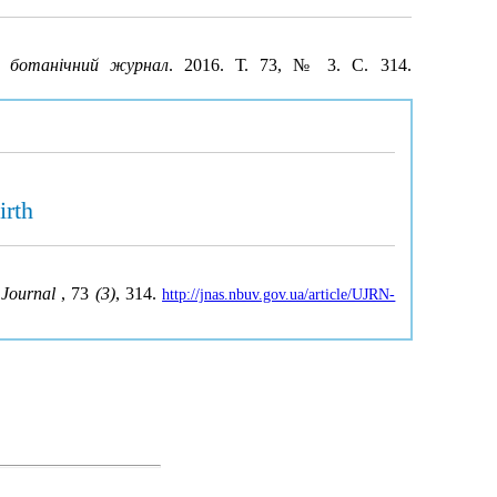
й ботанічний журнал
. 2016. Т. 73, № 3. С. 314.
irth
 Journal
, 73
(3)
, 314.
http://jnas.nbuv.gov.ua/article/UJRN-