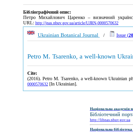
Бібліографічний опис:
Петро Михайлович Царенко – визначний українс
URL:
http://jnas.nbuv.gov.ua/article/UJRN-0000570632
Ukrainian Botanical Journal
/
Issue (
20
Petro M. Tsarenko, a well-known Ukrain
Cite:
(2016). Petro M. Tsarenko, a well-known Ukrainian phy
[In Ukrainian].
0000570632
Національна академія н
Бібліотечний порт
http://libnas.nbuv.gov.ua
Національна бібліотека 