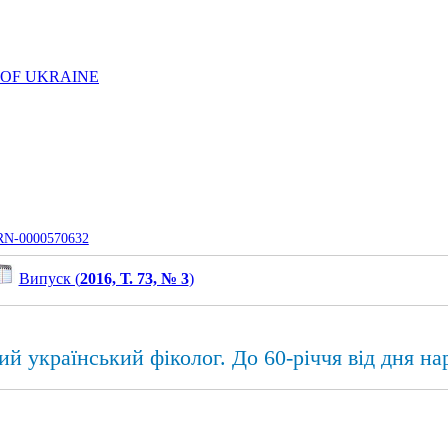
 OF UKRAINE
UJRN-0000570632
Випуск (
2016, Т. 73, № 3
)
 український фіколог. До 60-річчя від дня н