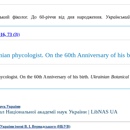
ький фіколог. До 60-річчя від дня народження.
Українськи
16, 73
(3)
)
ian phycologist. On the 60th Anniversary of his b
cologist. On the 60th Anniversary of his birth.
Ukrainian Botanical
аук України
ал Національної академії наук України | LibNAS UA
України імені В. І. Вернадського (НБУВ)