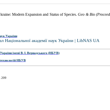
Ukraine: Modern Expansion and Status of Species.
Geo & Bio (Proceedi
аук України
ал Національної академії наук України | LibNAS UA
України імені В. І. Вернадського (НБУВ)
 технологій НБУВ
. 209