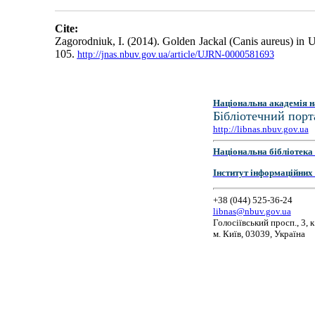
Cite:
Zagorodniuk, I. (2014). Golden Jackal (Canis aureus) in 
105.
http://jnas.nbuv.gov.ua/article/UJRN-0000581693
Національна академія н
Бібліотечний порт
http://libnas.nbuv.gov.ua
Національна бібліотека 
Інститут інформаційних
+38 (044) 525-36-24
libnas@nbuv.gov.ua
Голосіївський просп., 3, к
м. Київ, 03039, Україна