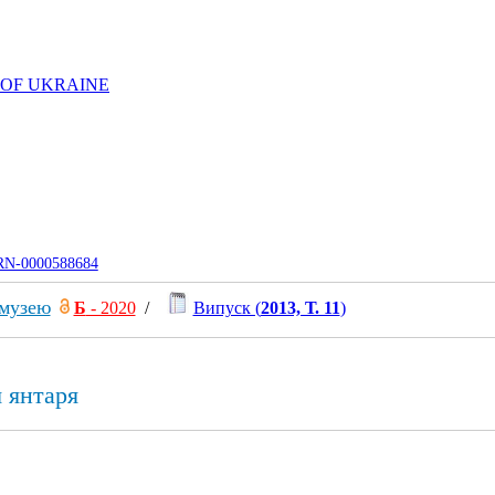
 OF UKRAINE
UJRN-0000588684
 музею
Б
- 2020
/
Випуск (
2013, Т. 11
)
 янтаря