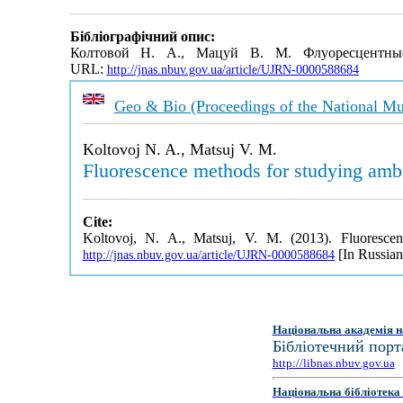
Бібліографічний опис:
Колтовой Н. А., Мацуй В. М. Флуоресцентны
URL:
http://jnas.nbuv.gov.ua/article/UJRN-0000588684
Geo & Bio (Proceedings of the National Mu
Koltovoj N. A., Matsuj V. M.
Fluorescence methods for studying amb
Cite:
Koltovoj, N. A., Matsuj, V. M. (2013). Fluoresce
[In Russian
http://jnas.nbuv.gov.ua/article/UJRN-0000588684
Національна академія н
Бібліотечний порт
http://libnas.nbuv.gov.ua
Національна бібліотека 