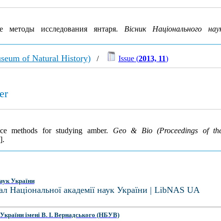
е методы исследования янтаря.
Вісник Національного нау
seum of Natural History)
/
Issue (
2013, 11
)
er
nce methods for studying amber.
Geo & Bio (Proceedings of th
].
аук України
ал Національної академії наук України | LibNAS UA
України імені В. І. Вернадського (НБУВ)