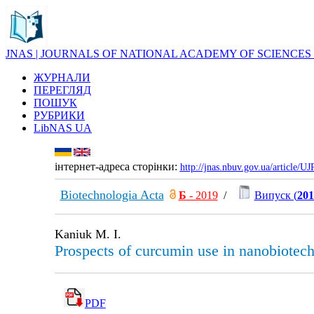
JNAS | JOURNALS OF NATIONAL ACADEMY OF SCIENCES
ЖУРНАЛИ
ПЕРЕГЛЯД
ПОШУК
РУБРИКИ
LibNAS UA
інтернет-адреса сторінки:
http://jnas.nbuv.gov.ua/article/
Biotechnologia Acta
Б
- 2019
/
Випуск (
201
Kaniuk M. I.
Prospects of curcumin use in nanobiotec
PDF