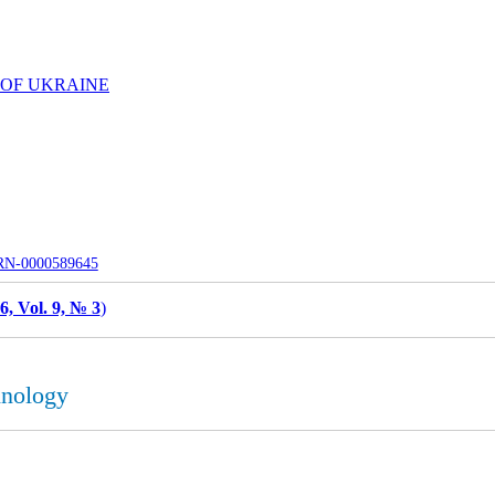
 OF UKRAINE
UJRN-0000589645
6, Vol. 9, № 3
)
hnology