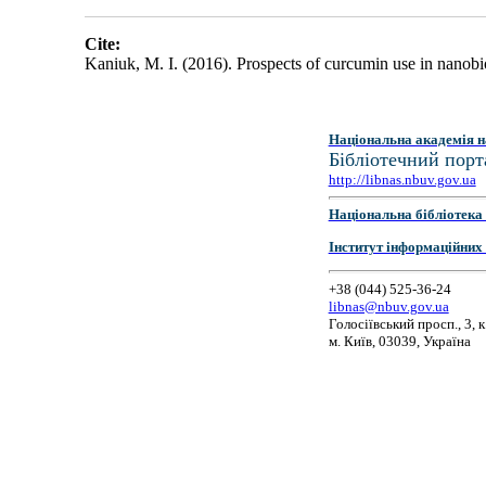
Cite:
Kaniuk, M. I. (2016). Prospects of curcumin use in nanob
Національна академія н
Бібліотечний порт
http://libnas.nbuv.gov.ua
Національна бібліотека 
Інститут інформаційних
+38 (044) 525-36-24
libnas@nbuv.gov.ua
Голосіївський просп., 3, к
м. Київ, 03039, Україна