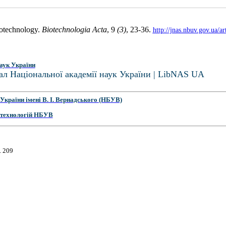
iotechnology.
Biotechnologia Acta
, 9
(3)
, 23-36.
http://jnas.nbuv.gov.ua/
аук України
ал Національної академії наук України | LibNAS UA
України імені В. І. Вернадського (НБУВ)
 технологій НБУВ
. 209