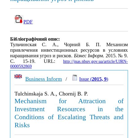
PDF
Бібліографічний опис:
Тульчинская С. А., Чорний Б. П. Механизм
привлечения инвестиционных ресурсов в условиях
наращивания угроз и рисков.
Бізнес Інформ
. 2015. № 9.
С. 15-19. URL:
http://jnas.nbuv.gov.ua/article/UJRN-
0000592869
Business Inform
/
Issue (
2015, 9
)
Tulchinskaja S. A., Chornij B. P.
Mechanism for Attraction of
Investment Resources in the
Conditions of Escalating Threats and
Risks