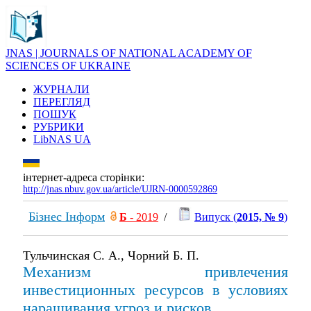
JNAS | JOURNALS OF NATIONAL ACADEMY OF
SCIENCES OF UKRAINE
ЖУРНАЛИ
ПЕРЕГЛЯД
ПОШУК
РУБРИКИ
LibNAS UA
інтернет-адреса сторінки:
http://jnas.nbuv.gov.ua/article/UJRN-0000592869
Бізнес Інформ
Б
- 2019
/
Випуск (
2015, № 9
)
Тульчинская С. А., Чорний Б. П.
Механизм привлечения
инвестиционных ресурсов в условиях
наращивания угроз и рисков