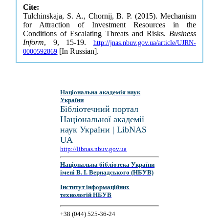
Cite:
Tulchinskaja, S. A., Chornij, B. P. (2015). Mechanism
for Attraction of Investment Resources in the
Conditions of Escalating Threats and Risks.
Business
Inform
, 9, 15-19.
http://jnas.nbuv.gov.ua/article/UJRN-
[In Russian].
0000592869
Національна академія наук
України
Бібліотечний портал
Національної академії
наук України | LibNAS
UA
http://libnas.nbuv.gov.ua
Національна бібліотека України
імені В. І. Вернадського (НБУВ)
Інститут інформаційних
технологій НБУВ
+38 (044) 525-36-24