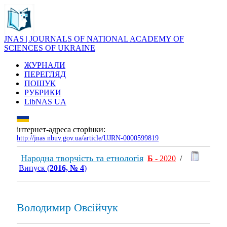
JNAS | JOURNALS OF NATIONAL ACADEMY OF
SCIENCES OF UKRAINE
ЖУРНАЛИ
ПЕРЕГЛЯД
ПОШУК
РУБРИКИ
LibNAS UA
інтернет-адреса сторінки:
http://jnas.nbuv.gov.ua/article/UJRN-0000599819
Народна творчість та етнологія
Б
- 2020
/
Випуск (
2016, № 4
)
Володимир Овсійчук