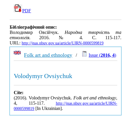
PDF
Бібліографічний опис:
Володимир Овсійчук.
Народна творчість та
етнологія
. 2016. № 4. С. 115-117.
URL:
http://jnas.nbuv.gov.ua/article/UJRN-0000599819
Folk art and ethnology
/
Issue (
2016, 4
)
Volodymyr Ovsiychuk
Cite:
(2016). Volodymyr Ovsiychuk.
Folk art and ethnology
,
4, 115-117.
http://jnas.nbuv.gov.ua/article/UJRN-
[In Ukrainian].
0000599819