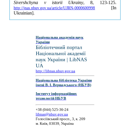
Sivershchyna v istorii Ukrainy
, 8, 123-125.
[In
http://jnas.nbuv.gov.ua/article/UJRN-0000600998
Ukrainian].
Національна академія наук
України
Бібліотечний портал
Національної академії
наук України | LibNAS
UA
http://libnas.nbuv.gov.ua
Національна бібліотека України
імені В. І. Вернадського (НБУВ)
Інститут інформаційних
технологій НБУВ
+38 (044) 525-36-24
libnas@nbuv.gov.ua
Голосіївський просп., 3, к. 209
м. Київ, 03039, Україна