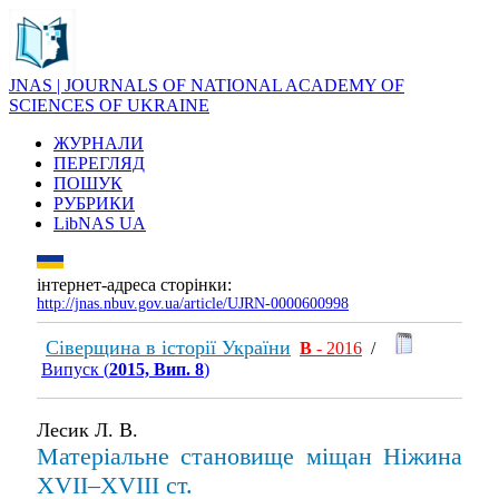
JNAS | JOURNALS OF NATIONAL ACADEMY OF
SCIENCES OF UKRAINE
ЖУРНАЛИ
ПЕРЕГЛЯД
ПОШУК
РУБРИКИ
LibNAS UA
інтернет-адреса сторінки:
http://jnas.nbuv.gov.ua/article/UJRN-0000600998
Сіверщина в історії України
В
- 2016
/
Випуск (
2015, Вип. 8
)
Лесик Л. В.
Матеріальне становище міщан Ніжина
XVII–XVIII ст.