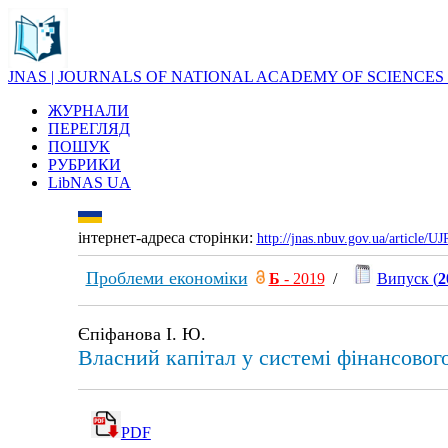
JNAS | JOURNALS OF NATIONAL ACADEMY OF SCIENCES
ЖУРНАЛИ
ПЕРЕГЛЯД
ПОШУК
РУБРИКИ
LibNAS UA
інтернет-адреса сторінки:
http://jnas.nbuv.gov.ua/article/
Проблеми економіки
Б
- 2019
/
Випуск (
2
Єпіфанова І. Ю.
Власний капітал у системі фінансового
PDF