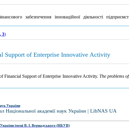
ансового забезпечення інноваційної діяльності підприємс
, 3
)
l Support of Enterprise Innovative Activity
of Financial Support of Enterprise Innovative Activity.
The problems o
аук України
ал Національної академії наук України | LibNAS UA
України імені В. І. Вернадського (НБУВ)