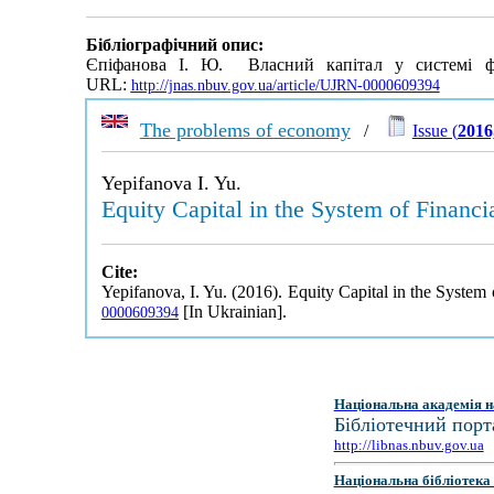
Бібліографічний опис:
Єпіфанова І. Ю. Власний капітал у системі фін
URL:
http://jnas.nbuv.gov.ua/article/UJRN-0000609394
The problems of economy
/
Issue (
2016
Yepifanova I. Yu.
Equity Capital in the System of Financia
Cite:
Yepifanova, I. Yu. (2016). Equity Capital in the System 
[In Ukrainian].
0000609394
Національна академія н
Бібліотечний порт
http://libnas.nbuv.gov.ua
Національна бібліотека 