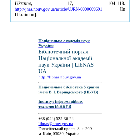
Ukraine
, 17, 104-118.
[In
http://jnas.nbuv.gov.ua/article/UJRN-0000609691
Ukrainian].
Національна академія наук
України
Бібліотечний портал
Національної академії
наук України | LibNAS
UA
http://libnas.nbuv.gov.ua
Національна бібліотека України
імені В. І. Вернадського (НБУВ)
Інститут інформаційних
технологій НБУВ
+38 (044) 525-36-24
libnas@nbuv.gov.ua
Голосіївський просп., 3, к. 209
м. Київ, 03039, Україна