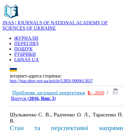
JNAS | JOURNALS OF NATIONAL ACADEMY OF
SCIENCES OF UKRAINE
ЖУРНАЛИ
ПЕРЕГЛЯД
ПОШУК
РУБРИКИ
LibNAS UA
інтернет-адреса сторінки:
http://jnas.nbuv.gov.ua/article/UJRN-0000613837
Проблеми загальної енергетики
Б
- 2020
/
Випуск (
2016, Вип. 3
)
Шульженко С. В., Радченко О. Л., Тарасенко П.
В.
Стан та перспективні напрями