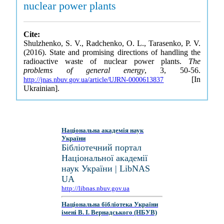
nuclear power plants
Cite:
Shulzhenko, S. V., Radchenko, O. L., Tarasenko, P. V.
(2016). State and promising directions of handling the
radioactive waste of nuclear power plants.
The
problems of general energy
, 3, 50-56.
[In
http://jnas.nbuv.gov.ua/article/UJRN-0000613837
Ukrainian].
Національна академія наук
України
Бібліотечний портал
Національної академії
наук України | LibNAS
UA
http://libnas.nbuv.gov.ua
Національна бібліотека України
імені В. І. Вернадського (НБУВ)