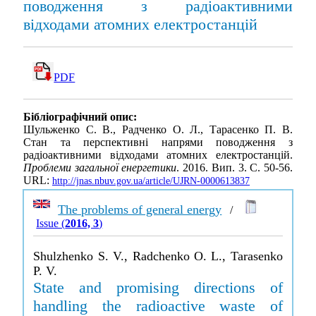
поводження з радіоактивними
відходами атомних електростанцій
PDF
Бібліографічний опис:
Шульженко С. В., Радченко О. Л., Тарасенко П. В.
Стан та перспективні напрями поводження з
радіоактивними відходами атомних електростанцій.
Проблеми загальної енергетики
. 2016. Вип. 3. С. 50-56.
URL:
http://jnas.nbuv.gov.ua/article/UJRN-0000613837
The problems of general energy
/
Issue (
2016, 3
)
Shulzhenko S. V., Radchenko O. L., Tarasenko
P. V.
State and promising directions of
handling the radioactive waste of