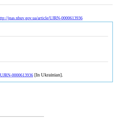
ttp://jnas.nbuv.gov.ua/article/UJRN-0000613936
[In Ukrainian].
cle/UJRN-0000613936