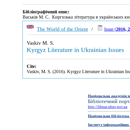
Бібліографічний опис:
Васьків М. С. Киргизька література в українських 
The World of the Orient
/
Issue (
2016, 2
Vaskiv M. S.
Kyrgyz Literature in Ukrainian Issues
Cite:
Vaskiv, M. S. (2016). Kyrgyz Literature in Ukrainian Is
Національна академія н
Бібліотечний порт
http://libnas.nbuv.gov.ua
Національна бібліотека 
Інститут інформаційних