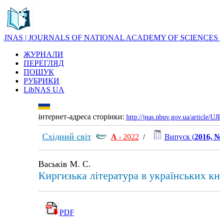
JNAS | JOURNALS OF NATIONAL ACADEMY OF SCIENCES
ЖУРНАЛИ
ПЕРЕГЛЯД
ПОШУК
РУБРИКИ
LibNAS UA
інтернет-адреса сторінки:
http://jnas.nbuv.gov.ua/article/
Східний світ
А
- 2022
/
Випуск (
2016, №
Васьків М. С.
Киргизька література в українських к
PDF