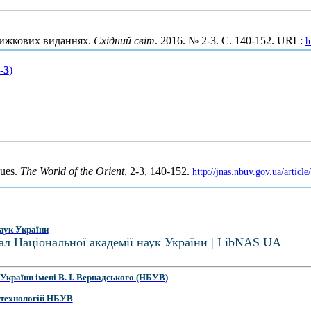
книжкових виданнях.
Східний світ
. 2016. № 2-3. С. 140-152. URL:
h
-3
)
sues.
The World of the Orient
, 2-3, 140-152.
http://jnas.nbuv.gov.ua/arti
аук України
ал Національної академії наук України | LibNAS UA
України імені В. І. Вернадського (НБУВ)
 технологій НБУВ