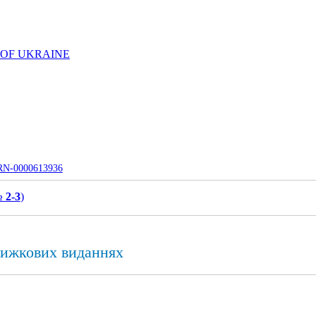
 OF UKRAINE
UJRN-0000613936
 2-3
)
нижкових виданнях