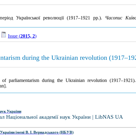
еріод Української революції (1917–1921 рр.).
Часопис Київ
/
Issue (
2015, 2
)
ntarism during the Ukrainian revolution (1917–19
of parliamentarism during the Ukrainian revolution (1917–1921
an].
аук України
ал Національної академії наук України | LibNAS UA
України імені В. І. Вернадського (НБУВ)