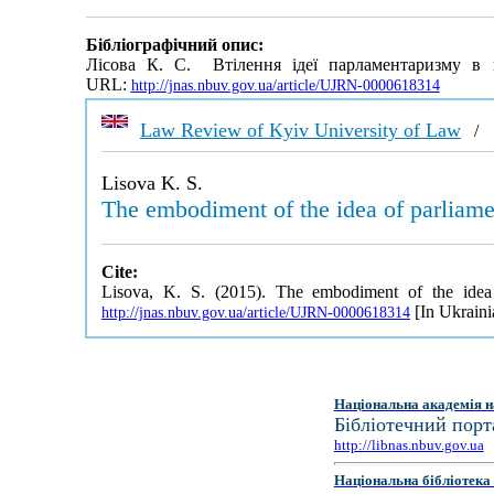
Бібліографічний опис:
Лісова К. С. Втілення ідеї парламентаризму в п
URL:
http://jnas.nbuv.gov.ua/article/UJRN-0000618314
Law Review of Kyiv University of Law
Lisova K. S.
The embodiment of the idea of parliame
Cite:
Lisova, K. S. (2015). The embodiment of the idea 
[In Ukraini
http://jnas.nbuv.gov.ua/article/UJRN-0000618314
Національна академія н
Бібліотечний порт
http://libnas.nbuv.gov.ua
Національна бібліотека 