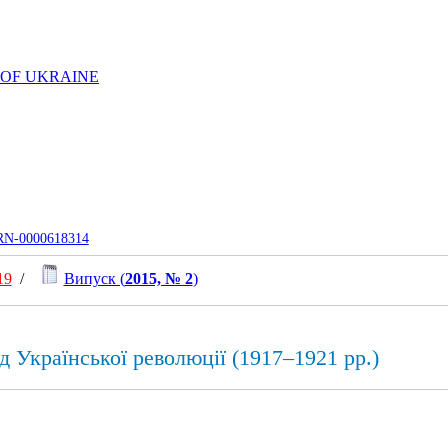
 OF UKRAINE
UJRN-0000618314
19
/
Випуск (
2015, № 2
)
д Української революції (1917–1921 рр.)