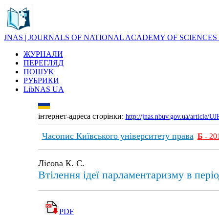
JNAS | JOURNALS OF NATIONAL ACADEMY OF SCIENCES
ЖУРНАЛИ
ПЕРЕГЛЯД
ПОШУК
РУБРИКИ
LibNAS UA
інтернет-адреса сторінки:
http://jnas.nbuv.gov.ua/article/
Часопис Київського університету права
Б
- 20
Лісова К. С.
Втілення ідеї парламентаризму в періо
PDF