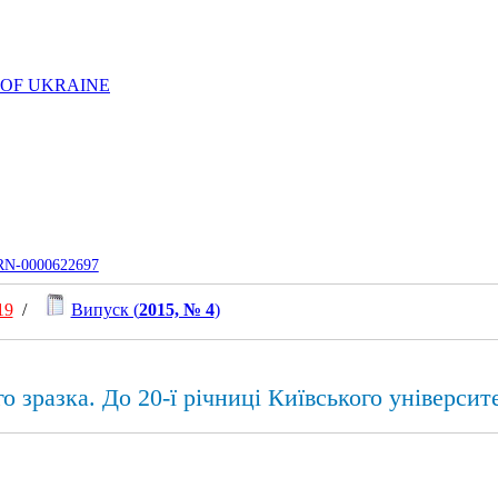
 OF UKRAINE
UJRN-0000622697
19
/
Випуск (
2015, № 4
)
о зразка. До 20-ї річниці Київського універси