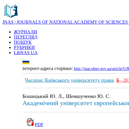
JNAS | JOURNALS OF NATIONAL ACADEMY OF SCIENCES
ЖУРНАЛИ
ПЕРЕГЛЯД
ПОШУК
РУБРИКИ
LibNAS UA
інтернет-адреса сторінки:
http://jnas.nbuv.gov.ua/article/
Часопис Київського університету права
Б
- 20
Бошицький Ю. Л., Шемшученко Ю. С.
Академічний університет європейськог
PDF