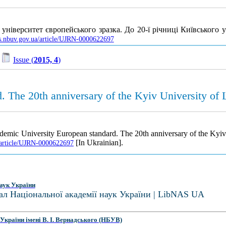
іверситет європейського зразка. До 20-ї річниці Київського 
as.nbuv.gov.ua/article/UJRN-0000622697
/
Issue (
2015, 4
)
. The 20th anniversary of the Kyiv University of
demic University European standard. The 20th anniversary of the Kyi
[In Ukrainian].
a/article/UJRN-0000622697
аук України
ал Національної академії наук України | LibNAS UA
України імені В. І. Вернадського (НБУВ)