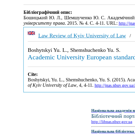
Бібліографічний опис:
Бошицький Ю. Л., Шемшученко Ю. С. Академічний ун
університету права
. 2015. № 4. С. 4-11. URL:
http://jn
Law Review of Kyiv University of Law
Boshytskyi Yu. L., Shemshuchenko Yu. S.
Academic University European standard
Cite:
Boshytskyi, Yu. L., Shemshuchenko, Yu. S. (2015). Aca
of Kyiv University of Law
, 4, 4-11.
http://jnas.nbuv.gov.u
Національна академія н
Бібліотечний порт
http://libnas.nbuv.gov.ua
Національна бібліотека 