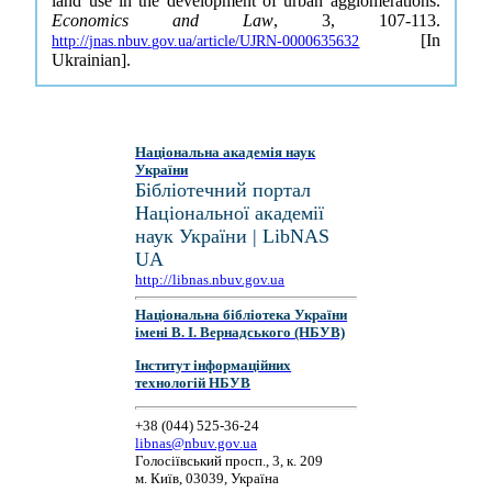
land use in the development of urban agglomerations.
Economics and Law
, 3, 107-113.
[In
http://jnas.nbuv.gov.ua/article/UJRN-0000635632
Ukrainian].
Національна академія наук
України
Бібліотечний портал
Національної академії
наук України | LibNAS
UA
http://libnas.nbuv.gov.ua
Національна бібліотека України
імені В. І. Вернадського (НБУВ)
Інститут інформаційних
технологій НБУВ
+38 (044) 525-36-24
libnas@nbuv.gov.ua
Голосіївський просп., 3, к. 209
м. Київ, 03039, Україна