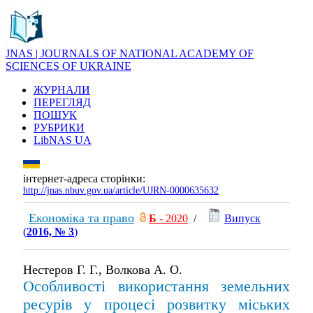
JNAS | JOURNALS OF NATIONAL ACADEMY OF
SCIENCES OF UKRAINE
ЖУРНАЛИ
ПЕРЕГЛЯД
ПОШУК
РУБРИКИ
LibNAS UA
інтернет-адреса сторінки:
http://jnas.nbuv.gov.ua/article/UJRN-0000635632
Економіка та право
Б
- 2020
/
Випуск
(
2016, № 3
)
Нестеров Г. Г., Волкова А. О.
Oсобливості використання земельних
ресурів у процесі розвитку міських