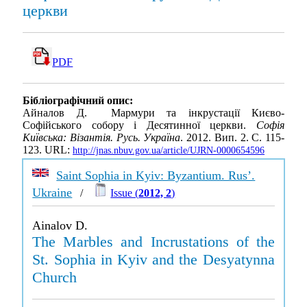
церкви
PDF
Бібліографічний опис:
Айналов Д. Мармури та інкрустації Києво-
Софійського собору і Десятинної церкви.
Софія
Київська: Візантія. Русь. Україна
. 2012. Вип. 2. С. 115-
123. URL:
http://jnas.nbuv.gov.ua/article/UJRN-0000654596
Saint Sophia in Kyiv: Byzantium. Rus’.
Ukraine
/
Issue (
2012, 2
)
Ainalov D.
The Marbles and Incrustations of the
St. Sophia in Kyiv and the Desyatynna
Church