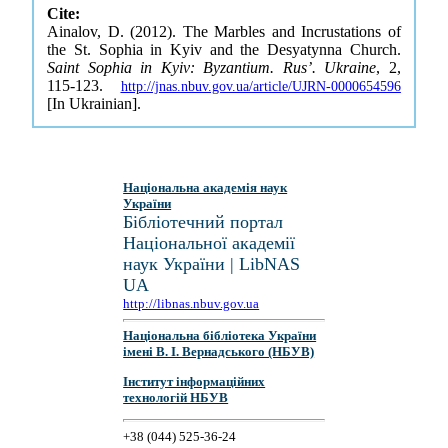
Cite:
Ainalov, D. (2012). The Marbles and Incrustations of
the St. Sophia in Kyiv and the Desyatynna Church.
Saint Sophia in Kyiv: Byzantium. Rus’. Ukraine
, 2,
115-123.
http://jnas.nbuv.gov.ua/article/UJRN-0000654596
[In Ukrainian].
Національна академія наук
України
Бібліотечний портал
Національної академії
наук України | LibNAS
UA
http://libnas.nbuv.gov.ua
Національна бібліотека України
імені В. І. Вернадського (НБУВ)
Інститут інформаційних
технологій НБУВ
+38 (044) 525-36-24