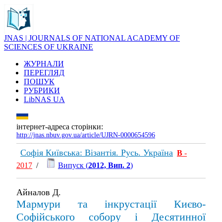
JNAS | JOURNALS OF NATIONAL ACADEMY OF
SCIENCES OF UKRAINE
ЖУРНАЛИ
ПЕРЕГЛЯД
ПОШУК
РУБРИКИ
LibNAS UA
інтернет-адреса сторінки:
http://jnas.nbuv.gov.ua/article/UJRN-0000654596
Софія Київська: Візантія. Русь. Україна
В
-
2017
/
Випуск (
2012, Вип. 2
)
Айналов Д.
Мармури та інкрустації Києво-
Софійського собору і Десятинної