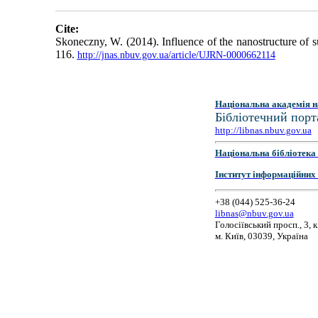
Cite:
Skoneczny, W. (2014). Influence of the nanostructure of su
116.
http://jnas.nbuv.gov.ua/article/UJRN-0000662114
Національна академія н
Бібліотечний порт
http://libnas.nbuv.gov.ua
Національна бібліотека 
Інститут інформаційних
+38 (044) 525-36-24
libnas@nbuv.gov.ua
Голосіївський просп., 3, к
м. Київ, 03039, Україна