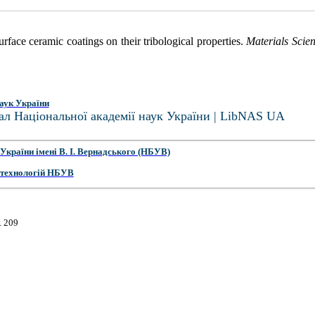
rface ceramic coatings on their tribological properties.
Materials Scie
аук України
ал Національної академії наук України | LibNAS UA
України імені В. І. Вернадського (НБУВ)
 технологій НБУВ
. 209