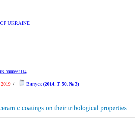
 OF UKRAINE
UJRN-0000662114
 2019
/
Випуск (
2014, Т. 50, № 3
)
ceramic coatings on their tribological properties