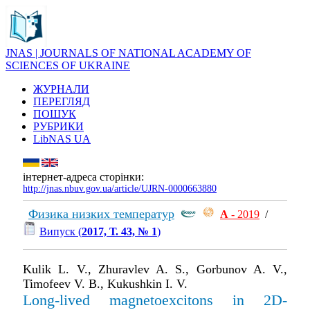
JNAS | JOURNALS OF NATIONAL ACADEMY OF
SCIENCES OF UKRAINE
ЖУРНАЛИ
ПЕРЕГЛЯД
ПОШУК
РУБРИКИ
LibNAS UA
інтернет-адреса сторінки:
http://jnas.nbuv.gov.ua/article/UJRN-0000663880
Физика низких температур
А
- 2019
/
Випуск (
2017, Т. 43, № 1
)
Kulik L. V., Zhuravlev A. S., Gorbunov A. V.,
Timofeev V. B., Kukushkin I. V.
Long-lived magnetoexcitons in 2D-