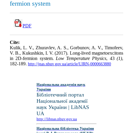
fermion system
PDF
Cite:
Kulik, L. V., Zhuravlev, A. S., Gorbunov, A. V., Timofeev,
V. B., Kukushkin, I. V. (2017). Long-lived magnetoexcitons
in 2D-fermion system.
Low Temperature Physics
, 43
(1)
,
182-189.
http://jnas.nbuv.gov.ua/article/UJRN-0000663880
Національна академія наук
України
Бібліотечний портал
Національної академії
наук України | LibNAS
UA
http://libnas.nbuv.gov.ua
Національна бібліотека України