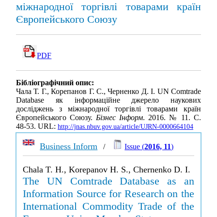
міжнародної торгівлі товарами країн
Європейського Союзу
PDF
Бібліографічний опис:
Чала Т. Г., Корепанов Г. С., Черненко Д. І. UN Comtrade
Database як інформаційне джерело наукових
досліджень з міжнародної торгівлі товарами країн
Європейського Союзу.
Бізнес Інформ
. 2016. № 11. С.
48-53. URL:
http://jnas.nbuv.gov.ua/article/UJRN-0000664104
Business Inform
/
Issue (
2016, 11
)
Chala T. H., Korepanov H. S., Chernenko D. I.
The UN Comtrade Database as an
Information Source for Research on the
International Commodity Trade of the