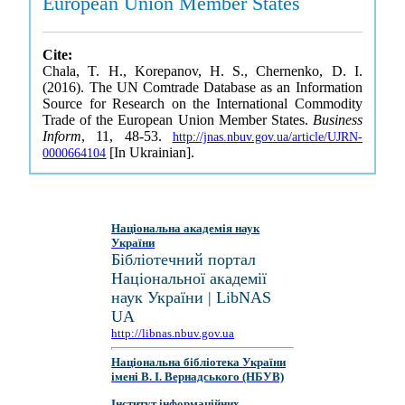
European Union Member States
Cite:
Chala, T. H., Korepanov, H. S., Chernenko, D. I.
(2016). The UN Comtrade Database as an Information
Source for Research on the International Commodity
Trade of the European Union Member States.
Business
Inform
, 11, 48-53.
http://jnas.nbuv.gov.ua/article/UJRN-
[In Ukrainian].
0000664104
Національна академія наук
України
Бібліотечний портал
Національної академії
наук України | LibNAS
UA
http://libnas.nbuv.gov.ua
Національна бібліотека України
імені В. І. Вернадського (НБУВ)
Інститут інформаційних