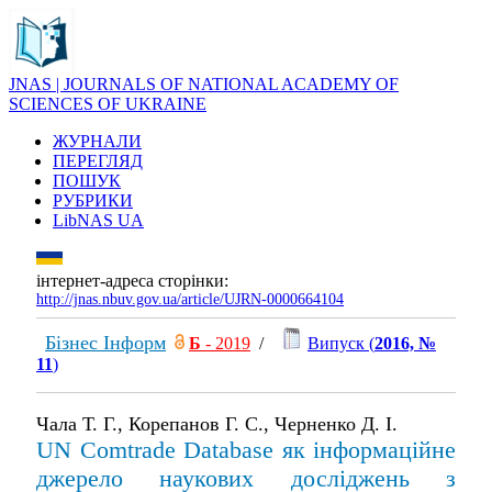
JNAS | JOURNALS OF NATIONAL ACADEMY OF
SCIENCES OF UKRAINE
ЖУРНАЛИ
ПЕРЕГЛЯД
ПОШУК
РУБРИКИ
LibNAS UA
інтернет-адреса сторінки:
http://jnas.nbuv.gov.ua/article/UJRN-0000664104
Бізнес Інформ
Б
- 2019
/
Випуск (
2016, №
11
)
Чала Т. Г., Корепанов Г. С., Черненко Д. І.
UN Comtrade Database як інформаційне
джерело наукових досліджень з